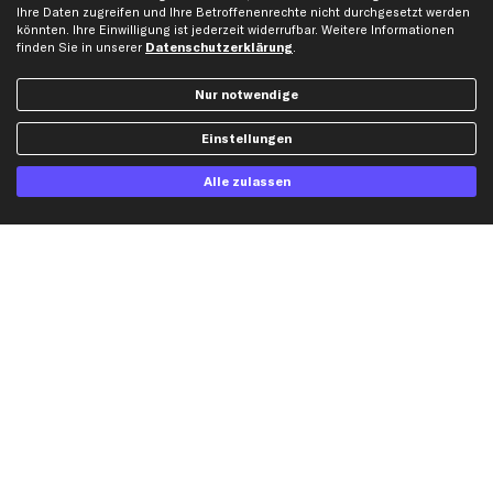
Ihre Daten zugreifen und Ihre Betroffenenrechte nicht durchgesetzt werden
Gutscheine
könnten. Ihre Einwilligung ist jederzeit widerrufbar. Weitere Informationen
finden Sie in unserer
Datenschutzerklärung
.
Hilfe & Support
Top Produkte
Nur notwendige
Kontakt
Auspuff
Einstellungen
Datenschutz
Bremsbeläge
AGB
Bremssattel
Alle zulassen
Impressum
Bremsscheiben
Whistleblowersystem
Lichtmaschine
Dateneinstellungen
Luftfilter
Widerrufsbelehrung
Ölfilter
Querlenker
Stoßdämpfer
Scheibenwischer
Top Automarken
Audi Ersatzteile
BMW Ersatzteile