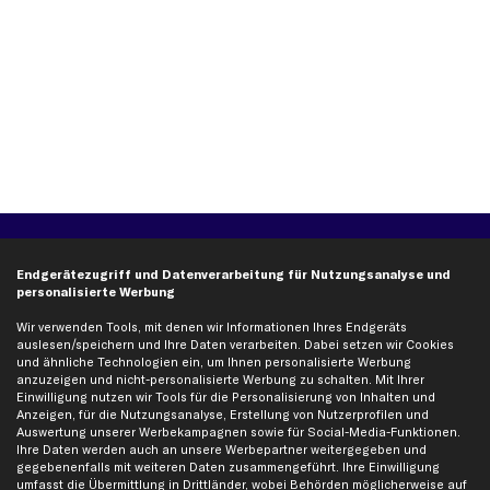
Über kfzteile24
Kundenservice
Endgerätezugriff und Datenverarbeitung für Nutzungsanalyse und
Über uns
Zahlung
personalisierte Werbung
business
plus
Versandinfo
Wir verwenden Tools, mit denen wir Informationen Ihres Endgeräts
Corporate Webseite
Retoure & Gewährleistung
auslesen/speichern und Ihre Daten verarbeiten. Dabei setzen wir Cookies
und ähnliche Technologien ein, um Ihnen personalisierte Werbung
Partnerprogramm
Austauschartikel
anzuzeigen und nicht-personalisierte Werbung zu schalten. Mit Ihrer
Einwilligung nutzen wir Tools für die Personalisierung von Inhalten und
Werkstätten/Filialen
Häufige Fragen
Anzeigen, für die Nutzungsanalyse, Erstellung von Nutzerprofilen und
Karriere
Automagazin
Auswertung unserer Werbekampagnen sowie für Social-Media-Funktionen.
Ihre Daten werden auch an unsere Werbepartner weitergegeben und
Bewertungen
Unsere Marken
gegebenenfalls mit weiteren Daten zusammengeführt. Ihre Einwilligung
Unsere App
Beliebte Autos
umfasst die Übermittlung in Drittländer, wobei Behörden möglicherweise auf