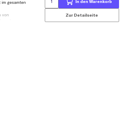
In den Warenkorb
it im gesamten
n von
Zur Detailseite
himmel usw.
iert unangenehme