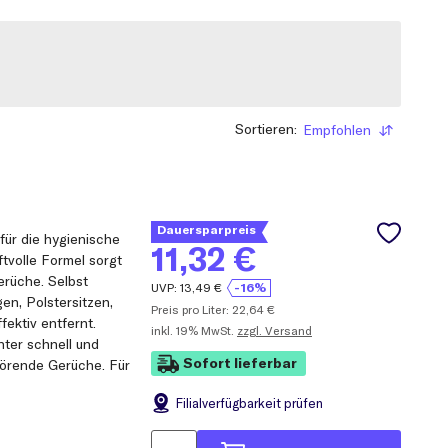
Sortieren:
Empfohlen
Sortieren
Dauersparpreis
ür die hygienische
11,32
€
ftvolle Formel sorgt
erüche. Selbst
UVP:
13,49
€
-16%
n, Polstersitzen,
Preis pro Liter:
22,64
€
ektiv entfernt.
inkl.
19% MwSt.
zzgl. Versand
hter schnell und
Sofort lieferbar
törende Gerüche. Für
Filial
verfügbarkeit prüfen