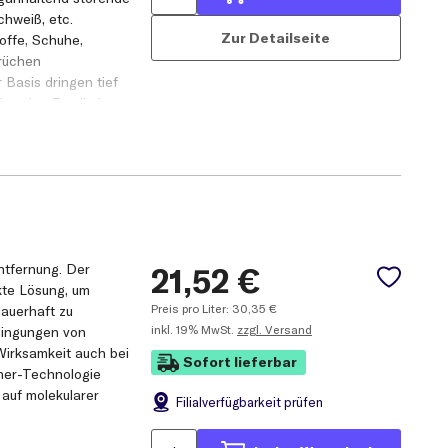
chweiß, etc.
Zur Detailseite
toffe, Schuhe,
rüchen
r Basis dringen tief
chenden Partikel
ngenehmen
anganhaltend störende
chweiß, etc.
ntfernung. Der
21,52
€
toffe, Schuhe,
kte Lösung, um
rüchen
Preis pro Liter:
30,35
€
auerhaft zu
r Basis dringen tief
inkl.
19% MwSt.
zzgl. Versand
edingungen von
chenden Partikel
Wirksamkeit auch bei
Sofort lieferbar
ngenehmen
her-Technologie
auf molekularer
Filial
verfügbarkeit prüfen