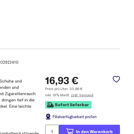
.
02922410
16,93
€
, Schuhe und
renden und
Preis pro Liter:
33,86
€
d Zigarettenrauch.
inkl.
19% MwSt.
zzgl. Versand
 dringen tief in die
Sofort lieferbar
kel. Eine leichte
Filial
verfügbarkeit prüfen
In den Warenkorb
anganhaltend störende