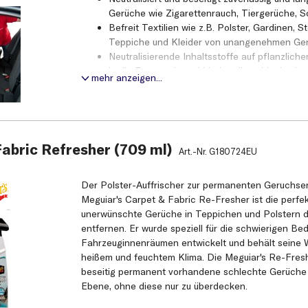
Gerüche wie Zigarettenrauch, Tiergerüche, S
Befreit Textilien wie z.B. Polster, Gardinen, S
Teppiche und Kleider von unangenehmen Ge
Neutralisierende Inhaltsstoffe auf pflanzliche
in die Fasern ein und binden die schlecht rie
mehr anzeigen...
Eine leichte Parfümierung sorgt für einen a
Frischeduft. Für Auto und Haushalt
Auch als Raumspray verwendbar
Produktvorteile
abric Refresher (709 ml)
Art.-Nr.
G180724EU
Neutralisiert und beseitigt zuverlässig und l
Gerüche wie Zigarettenrauch, Tiergerüche, S
Der Polster-Auffrischer zur permanenten Geruchse
Befreit Textilien wie z.B. Polster, Gardinen, S
Meguiar's Carpet & Fabric Re-Fresher ist die perfe
Teppiche und Kleider von unangenehmen Ge
unerwünschte Gerüche in Teppichen und Polstern d
Neutralisierende Inhaltsstoffe auf pflanzliche
entfernen. Er wurde speziell für die schwierigen B
in die Fasern ein und binden die schlecht rie
Fahrzeuginnenräumen entwickelt und behält seine 
Eine leichte Parfümierung sorgt für einen a
heißem und feuchtem Klima. Die Meguiar's Re-Fres
Frischeduft. Für Auto und Haushalt
beseitig permanent vorhandene schlechte Gerüche 
Auch als Raumspray verwendbar
Ebene, ohne diese nur zu überdecken.
Anwendung