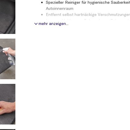
Spezieller Reiniger für hygienische Sauberke
Autoinnenraum
Entfernt selbst hartnäckige Verschmutzunge
Innenverkleidungen, Polstersitzen, Fahrzeug
mehr anzeigen...
Der enthaltene Geruchsvernichter neutralis
Gerüche (Zigarettenrauch, Tiergerüche, etc.)
Bringt langanhaltende Frische