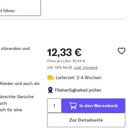
t führen.
n störenden und
12,33
€
Preis pro Liter:
16,44
€
inkl.
19% MwSt.
zzgl. Versand
Lieferzeit: 2-4 Wochen
 Kleider und auch als
Filial
verfügbarkeit prüfen
rwünschte Gerüche
auch
In den Warenkorb
ich für eine
Zur Detailseite