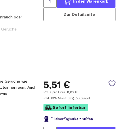
In den Warenkorb
lle prüfen.
Zur Detailseite
enrauch oder
sprühen, bis das
e Gerüche
i geschlossenem
ft
hme Gerüche wie
5,51
€
Autoinnenraum. Auch
Preis pro Liter:
11,02
€
owie
inkl.
19% MwSt.
zzgl. Versand
Sofort lieferbar
Filial
verfügbarkeit prüfen