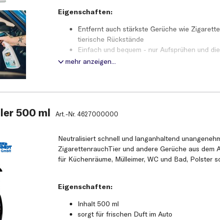
Eigenschaften:
Sprayerdüse auf Sprühstellung drehen.
Farbechtheit der Textilien an unauffälliger Ste
Entfernt auch stärkste Gerüche wie Zigarett
Zu behandelnde Gegenstände gleichmäßig be
tierische Rückstände
Textil leicht feucht ist. Trocknen lassen.
Einfach und bequem - nur Aufsprühen und di
Bei starker GeruchsBILDung längere Zeit be
verschwinden dauerhaft
mehr anzeigen...
Fenster einwirken lassen.
Hinterlässt einen angenehmen Neuwagen-Du
Evtl. Vorgang wiederholen.
Inhalt:
ler 500 ml
Art.-Nr.
4627000000
709ml
Neutralisiert schnell und langanhaltend unangene
ZigarettenrauchTier und andere Gerüche aus dem 
für Küchenräume, Mülleimer, WC und Bad, Polster s
Eigenschaften:
Inhalt 500 ml
sorgt für frischen Duft im Auto