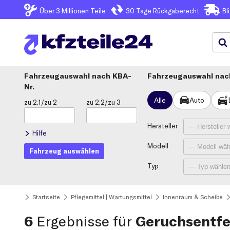
Über 3
Millionen Teile
30 Tage
Rückgaberecht
Bl
Fahrzeugauswahl
KBA-
Fahrzeugauswahl nach
Nr.
Alle
Auto
zu 2.1/zu 2
zu 2.2/zu 3
Hersteller
Hilfe
Modell
Fahrzeug auswählen
Typ
Startseite
Pflegemittel | Wartungsmittel
Innenraum & Scheibe
6
Ergebnisse für
Geruchsentfe