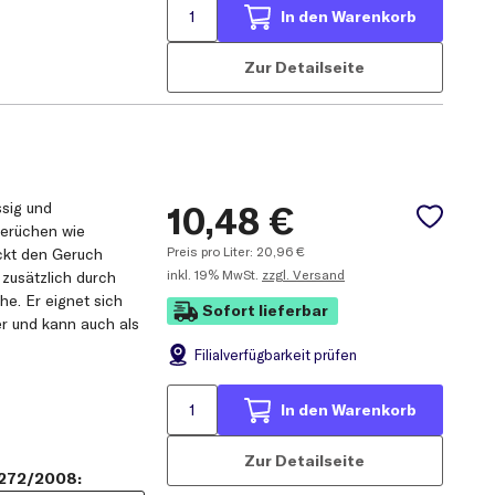
In den Warenkorb
Zur Detailseite
ssig und
10,48
€
erüchen wie
Preis pro Liter:
20,96
€
ckt den Geruch
inkl.
19% MwSt.
zzgl. Versand
 zusätzlich durch
he. Er eignet sich
Sofort lieferbar
er und kann auch als
Filial
verfügbarkeit prüfen
In den Warenkorb
Zur Detailseite
1272/2008: