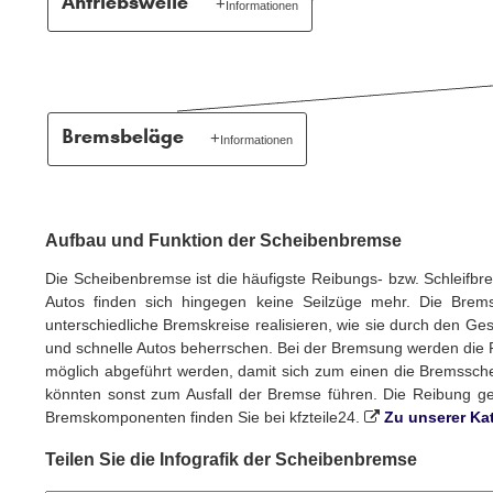
Antriebswelle
Informationen
abtransportiert und die Gefahr des
Über die Antriebswelle wird das
Bremskraftverlustes durch
Drehmoment des Motors an die Räder
Überhitzung gemindert.
übertragen. Sie werden umgangssprachlich
auch häufig als Antriebsachsen bezeichnet,
doch im Gegensatz zu einer Welle überträgt
Bremsbeläge
Informationen
eine Achse kein Drehmoment und besitzt
Die Bremsbeläge sind Reibepartner der
eine reine Trag- und Lagerfunktion.
Bremsscheibe und so ausgelegt, dass sie
den größten Verschleiß der Bremsanlage
aufweisen. Sie lassen sich daher
Aufbau und Funktion der Scheibenbremse
problemlos austauschen und müssen
Die Scheibenbremse ist die häufigste Reibungs- bzw. Schleifb
regelmäßig durch Fachpersonal
Autos finden sich hingegen keine Seilzüge mehr. Die Bremse
gewechselt werden. Der Tausch erfolgt
unterschiedliche Bremskreise realisieren, wie sie durch den Ge
immer achsweise, wobei die Bremsscheibe
und schnelle Autos beherrschen. Bei der Bremsung werden die R
je nach Verschleiß ebenfalls gewechselt
möglich abgeführt werden, damit sich zum einen die Bremssche
wird. Die Zusammensetzung der
könnten sonst zum Ausfall der Bremse führen. Die Reibung g
Bremsbeläge ist jeweils Betriebsgeheimnis
Bremskomponenten finden Sie bei kfzteile24.
Zu unserer Ka
des Herstellers und neben Metallen sind
heutzutage auch Keramik-, Glas-, Gummi-,
Teilen Sie die Infografik der Scheibenbremse
Carbon- oder Kevlar-Fasern üblich.