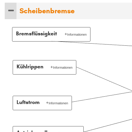
Scheibenbremse
Bremsflüssigkeit
Informationen
Moderne Bremsen werden hydraulisch betätigt,
wobei die Kraft durch die Bremsflüssigkeit
übertragen wird. Die Bremskraft lässt sich auf
diese Weise verstärken und gut dosieren.
Kühlrippen
Bremsflüssigkeit weist gute Fließeigenschaften
Informationen
und einen hohen Siedepunkt auf, da es nicht zur
Hitze kann die Funktion der Bremse
Dampfblasenbildung kommen darf. Steigt der
negativ beeinflussen. Die
Wasseranteil über 3-3,5% muss sie gewechselt
Bremsleistung lässt nach und es
werden.
kommt zum sogenannten Fading. Um
die Kühlung zu verbessern, verfügen
Luftstrom
Informationen
innenbelüftete Bremsscheiben über
Der Luftstrom bei innenbelüfteten
Kühlrippen, die einen Luftstrom
Bremsscheiben hilft, die
erzeugen.
Wärmeentwicklung zu regulieren.
Die Energie wird schneller