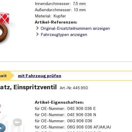
Innendurchmesser
7,5 mm
Außendurchmesser
13 mm
Material
Kupfer
Artikel-Referenzen:
Original-Ersatzteilnummern anzeigen
Fahrzeugtypen anzeigen
atz, Einspritzventil
Art.-Nr.
445.950
Artikel-Eigenschaften:
für OE-Nummer
04E 906 036 E
für OE-Nummer
04E 906 036 N
für OE-Nummer
06G 906 036
für OE-Nummer
06G 906 036 AF/AK/AJ