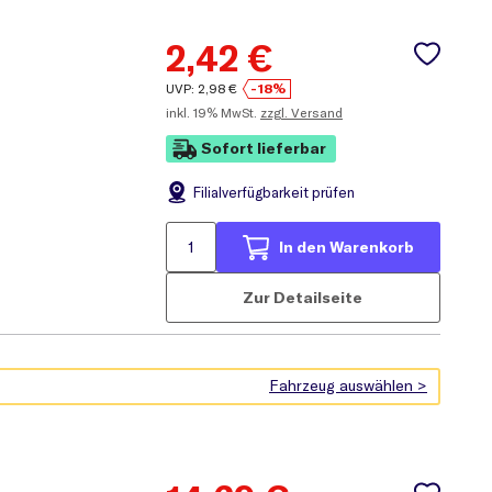
2,42
€
UVP:
2,98
€
-18%
inkl.
19% MwSt.
zzgl. Versand
Sofort lieferbar
Filial
verfügbarkeit prüfen
In den Warenkorb
Zur Detailseite