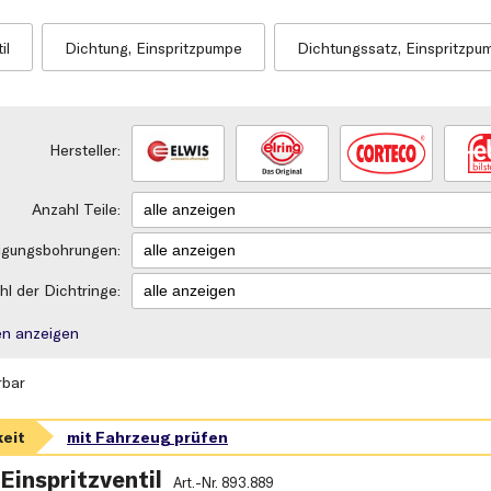
il
Dichtung, Einspritzpumpe
Dichtungssatz, Einspritzpu
Hersteller:
Anzahl Teile:
igungsbohrungen:
hl der Dichtringe:
rien anzeigen
rbar
 Einspritzventil
Art.-Nr.
893.889