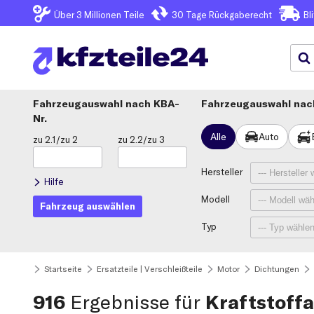
Über 3
Millionen Teile
30 Tage
Rückgaberecht
Bl
Fahrzeugauswahl
KBA-
Fahrzeugauswahl nach
Nr.
Alle
Auto
zu 2.1/zu 2
zu 2.2/zu 3
Hersteller
Hilfe
Modell
Fahrzeug auswählen
Typ
Startseite
Ersatzteile | Verschleißteile
Motor
Dichtungen
916
Ergebnisse für
Kraftstoff