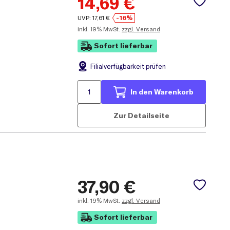
14,69
€
UVP:
17,61
€
-16%
inkl.
19% MwSt.
zzgl. Versand
Sofort lieferbar
Filial
verfügbarkeit prüfen
In den Warenkorb
Zur Detailseite
37,90
€
inkl.
19% MwSt.
zzgl. Versand
Sofort lieferbar