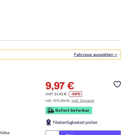
9,97
€
UVP:
31,42
€
-68%
inkl.
19% MwSt.
zzgl. Versand
Sofort lieferbar
Filial
verfügbarkeit prüfen
hülse