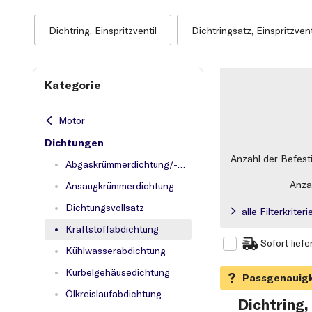
Dichtring, Einspritzventil
Dichtringsatz, Einspritzvent
Kategorie
Motor
Dichtungen
Anzahl der Befest
Abgaskrümmerdichtung/-dichtring
Anza
Ansaugkrümmerdichtung
Dichtungsvollsatz
alle Filterkrite
Kraftstoffabdichtung
Sofort liefe
Kühlwasserabdichtung
Kurbelgehäusedichtung
Ölkreislaufabdichtung
Dichtring,