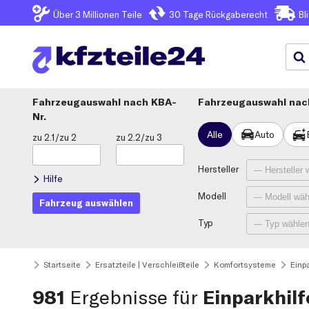
Über 3
Millionen Teile
30 Tage
Rückgaberecht
Bl
Fahrzeugauswahl
KBA-
Fahrzeugauswahl nach
Nr.
Alle
Auto
zu 2.1/zu 2
zu 2.2/zu 3
Hersteller
Hilfe
Modell
Fahrzeug auswählen
Typ
Startseite
Ersatzteile | Verschleißteile
Komfortsysteme
Einp
981
Ergebnisse für
Einparkhil