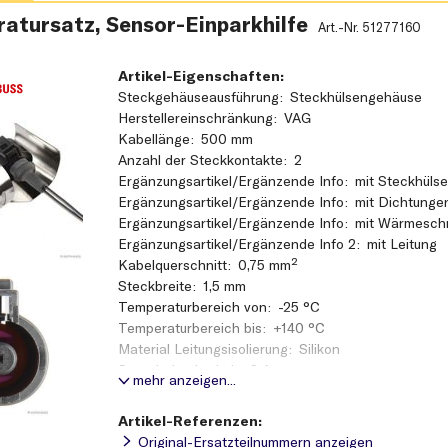
atursatz, Sensor-Einparkhilfe
Art.-Nr.
51277160
Artikel-Eigenschaften:
Steckgehäuseausführung
Steckhülsengehäuse
Herstellereinschränkung
VAG
Kabellänge
500 mm
Anzahl der Steckkontakte
2
Ergänzungsartikel/Ergänzende Info
mit Steckhüls
Ergänzungsartikel/Ergänzende Info
mit Dichtunge
Ergänzungsartikel/Ergänzende Info
mit Wärmesch
Ergänzungsartikel/Ergänzende Info 2
mit Leitung
Kabelquerschnitt
0,75 mm²
Steckbreite
1,5 mm
Temperaturbereich von
-25 °C
Temperaturbereich bis
+140 °C
Material Leitungsisolierung
Silikon
Strombelastbarkeit
9 A
mehr anzeigen...
Betriebsspannung
24 V
für OE-Nummer
1J6 943 021 B
Artikel-Referenzen:
für OE-Nummer
1JE 943 021
Original-Ersatzteilnummern anzeigen