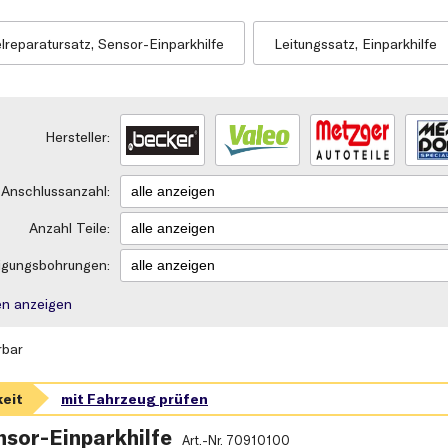
lreparatursatz, Sensor-Einparkhilfe
Leitungssatz, Einparkhilfe
Hersteller:
Anschlussanzahl:
Anzahl Teile:
igungsbohrungen:
rien anzeigen
rbar
nsor-Einparkhilfe
Art.-Nr.
70910100