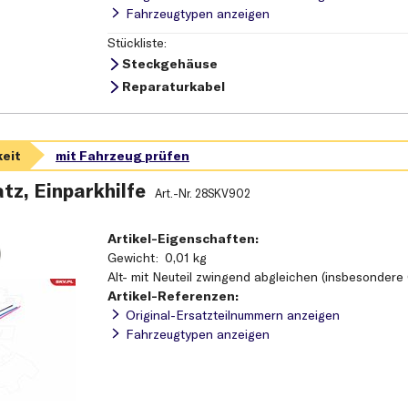
für OE-Nummer
1K8 943 021 C
Fahrzeugtypen anzeigen
für Artikelnummer
70660022
Stückliste:
Steckgehäuse
Reparaturkabel
tz, Einparkhilfe
Art.-Nr.
28SKV902
Artikel-Eigenschaften:
Gewicht
0,01 kg
Alt- mit Neuteil zwingend abgleichen (insbesondere
Artikel-Referenzen:
Original-Ersatzteilnummern anzeigen
Fahrzeugtypen anzeigen