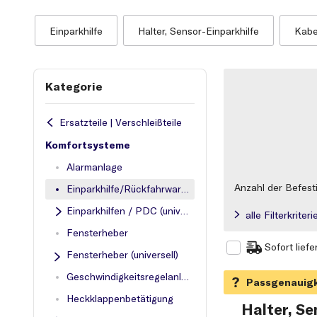
Einparkhilfe
Halter, Sensor-Einparkhilfe
Kabe
Kategorie
Ersatzteile | Verschleißteile
Komfortsysteme
Alarmanlage
Anzahl der Befest
Einparkhilfe/Rückfahrwarner
Einparkhilfen / PDC (universell)
alle Filterkrite
Fensterheber
Sofort liefe
Fensterheber (universell)
Geschwindigkeitsregelanlage
Heckklappenbetätigung
Halter, Se