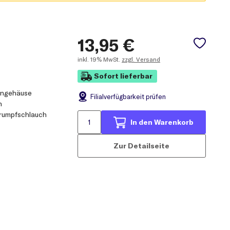
13,95
€
inkl.
19% MwSt.
zzgl. Versand
Sofort lieferbar
engehäuse
Filial
verfügbarkeit prüfen
n
rumpfschlauch
In den Warenkorb
Zur Detailseite