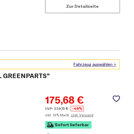
Zur Detailseite
EIL GREENPARTS"
175,68
€
UVP:
339,15
€
-48%
inkl.
19% MwSt.
zzgl. Versand
Sofort lieferbar