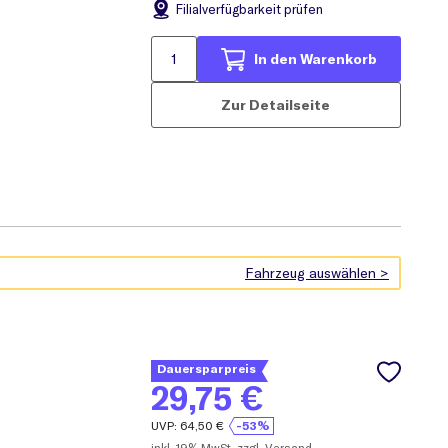
Filial
verfügbarkeit prüfen
In den Warenkorb
Zur Detailseite
Dauersparpreis
29,75
€
UVP:
64,50
€
-53%
inkl.
19% MwSt.
zzgl. Versand