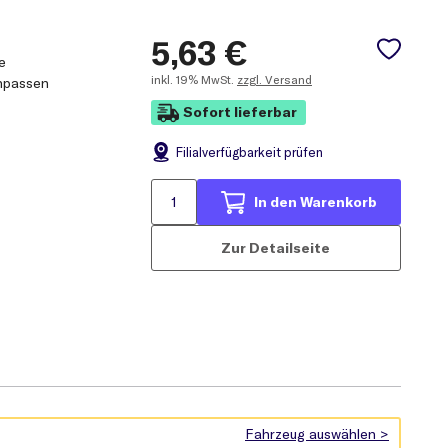
5,63
€
ie
inkl.
19% MwSt.
zzgl. Versand
anpassen
Sofort lieferbar
Filial
verfügbarkeit prüfen
In den Warenkorb
Zur Detailseite