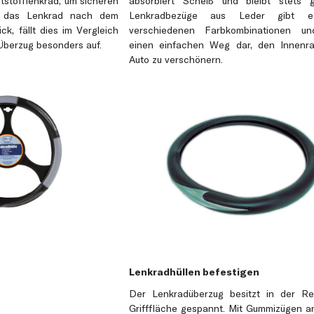
tstofflenkrad, um sicheren
absorbiert Scheiß und bleibt stets gri
t das Lenkrad nach dem
Lenkradbezüge aus Leder gibt e
k, fällt dies im Vergleich
verschiedenen Farbkombinationen un
Überzug besonders auf.
einen einfachen Weg dar, den Innenr
Auto zu verschönern.
Lenkradhüllen befestigen
Der Lenkradüberzug besitzt in der Re
Grifffläche gespannt. Mit Gummizügen an 