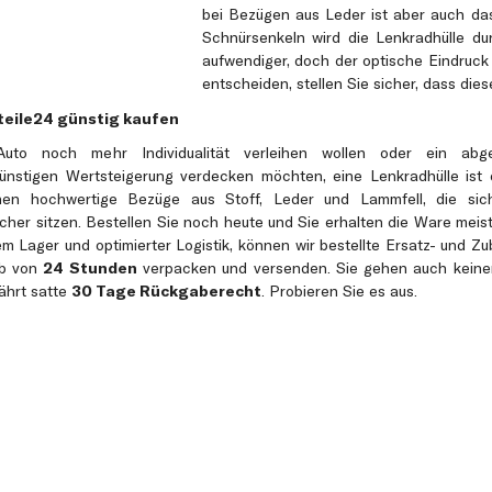
bei Bezügen aus Leder ist aber auch da
Schnürsenkeln wird die Lenkradhülle du
aufwendiger, doch der optische Eindruck
entscheiden, stellen Sie sicher, dass dies
teile24 günstig kaufen
to noch mehr Individualität verleihen wollen oder ein abgeg
günstigen Wertsteigerung verdecken möchten, eine Lenkradhülle ist d
nen hochwertige Bezüge aus Stoff, Leder und Lammfell, die sic
icher sitzen. Bestellen Sie noch heute und Sie erhalten die Ware meis
 Lager und optimierter Logistik, können wir bestellte Ersatz- und Zu
lb von
24 Stunden
verpacken und versenden. Sie gehen auch keinerl
ährt satte
30 Tage Rückgaberecht
. Probieren Sie es aus.