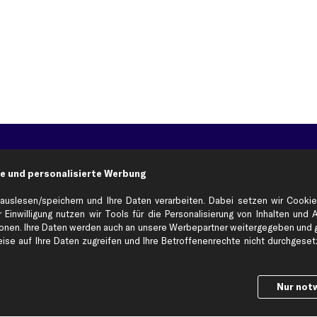
Hilfe & Support
Top Produkt
e und personalisierte Werbung
Kontakt
Auspuff
Datenschutz
Bremsbeläge
auslesen/speichern und Ihre Daten verarbeiten. Dabei setzen wir Cookie
ng
AGB
Bremssattel
 Einwilligung nutzen wir Tools für die Personalisierung von Inhalten und 
en. Ihre Daten werden auch an unsere Werbepartner weitergegeben und ge
Impressum
Bremsscheiben
se auf Ihre Daten zugreifen und Ihre Betroffenenrechte nicht durchgesetzt
Whistleblowersystem
Lichtmaschine
Dateneinstellungen
Luftfilter
Widerrufsbelehrung
Ölfilter
Nur not
Querlenker