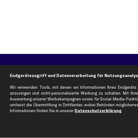
Über kfzteile24
Kundenservice
Endgerätezugriff und Datenverarbeitung für Nutzungsanalys
Über uns
Zahlung
business
plus
Versandinfo
Wir verwenden Tools, mit denen wir Informationen Ihres Endgeräts 
Corporate Webseite
Retoure & Gewährleistu
anzuzeigen und nicht-personalisierte Werbung zu schalten. Mit Ihrer
Auswertung unserer Werbekampagnen sowie für Social-Media-Funktion
Partnerprogramm
Austauschartikel
umfasst die Übermittlung in Drittländer, wobei Behörden möglicherwei
Werkstätten/Filialen
Häufige Fragen
Informationen finden Sie in unserer
Datenschutzerklärung
.
Karriere
Automagazin
Bewertungen
Unsere Marken
Unsere App
Beliebte Autos