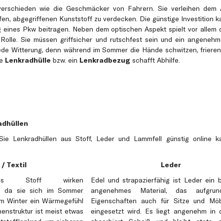
verschieden wie die Geschmäcker von Fahrern. Sie verleihen dem 
lfen, abgegriffenen Kunststoff zu verdecken. Die günstige Investition 
 eines Pkw beitragen. Neben dem optischen Aspekt spielt vor allem 
 Rolle. Sie müssen griffsicher und rutschfest sein und ein angenehm
 jede Witterung, denn während im Sommer die Hände schwitzen, frieren 
ne
Lenkradhülle
bzw. ein
Lenkradbezug
schafft Abhilfe.
adhüllen
Sie Lenkradhüllen aus Stoff, Leder und Lammfell günstig online ka
/ Textil
Leder
aus Stoff wirken
Edel und strapazierfähig ist Leder ein
d, da sie sich im Sommer
angenehmes Material, das aufgrun
im Winter ein Wärmegefühl
Eigenschaften auch für Sitze und Mö
enstruktur ist meist etwas
eingesetzt wird. Es liegt angenehm in 