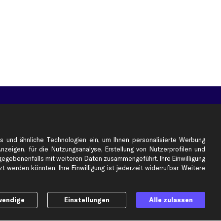
e
Top Automarken
Audi Ersatzteile
BMW Ersatzteile
s und ähnliche Technologien ein, um Ihnen personalisierte Werbung
Ford Ersatzteile
Anzeigen, für die Nutzungsanalyse, Erstellung von Nutzerprofilen und
gebenenfalls mit weiteren Daten zusammengeführt. Ihre Einwilligung
Mercedes-Benz Ersatzteile
 werden könnten. Ihre Einwilligung ist jederzeit widerrufbar. Weitere
Opel Ersatzteile
Peugeot Ersatzteile
Renault Ersatzteile
wendige
Einstellungen
Alle zulassen
Seat Ersatzteile