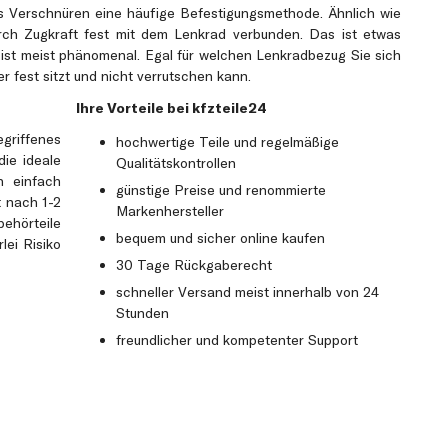
s Verschnüren eine häufige Befestigungsmethode. Ähnlich wie
rch Zugkraft fest mit dem Lenkrad verbunden. Das ist etwas
 ist meist phänomenal. Egal für welchen Lenkradbezug Sie sich
er fest sitzt und nicht verrutschen kann.
Ihre Vorteile bei kfzteile24
riffenes
hochwertige Teile und regelmäßige
ie ideale
Qualitätskontrollen
h einfach
günstige Preise und renommierte
t nach 1-2
Markenhersteller
behörteile
bequem und sicher online kaufen
ei Risiko
30 Tage Rückgaberecht
schneller Versand meist innerhalb von 24
Stunden
freundlicher und kompetenter Support