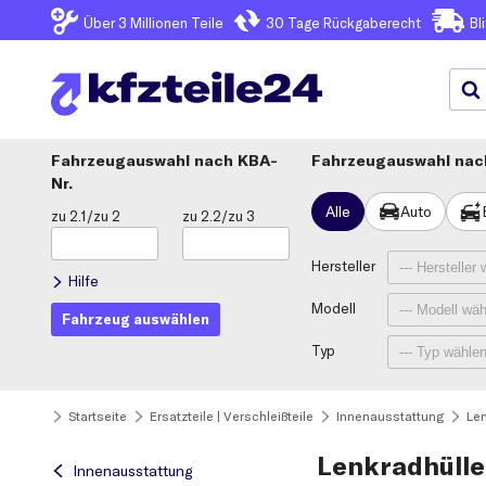
Über 3
Millionen Teile
30 Tage
Rückgaberecht
Bl
Fahrzeugauswahl
KBA-
Fahrzeugauswahl nach
Nr.
Alle
Auto
zu 2.1/zu 2
zu 2.2/zu 3
Hersteller
Hilfe
Modell
Fahrzeug auswählen
Typ
Startseite
Ersatzteile | Verschleißteile
Innenausstattung
Len
Lenkradhüllen
Innenausstattung