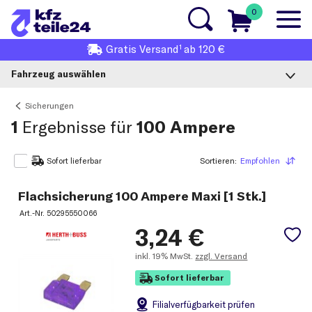
0
1
Gratis
Versand
ab 120 €
Fahrzeug auswählen
Sicherungen
1
Ergebnisse für
100 Ampere
Sortieren:
Empfohlen
Sortieren
Sofort lieferbar
Flachsicherung 100 Ampere Maxi [1 Stk.]
Art.-Nr.
50295550066
3,24
€
inkl.
19% MwSt.
zzgl. Versand
Sofort lieferbar
Filial
verfügbarkeit prüfen