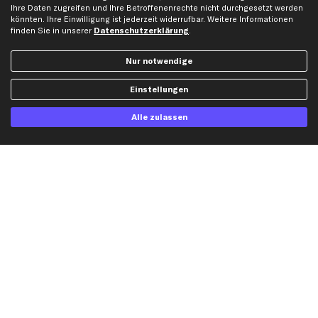
Ihre Daten zugreifen und Ihre Betroffenenrechte nicht durchgesetzt werden
Gutscheine
könnten. Ihre Einwilligung ist jederzeit widerrufbar. Weitere Informationen
finden Sie in unserer
Datenschutzerklärung
.
Hilfe & Support
Top Produkte
Nur notwendige
Kontakt
Auspuff
Einstellungen
Datenschutz
Bremsbeläge
AGB
Bremssattel
Alle zulassen
Impressum
Bremsscheiben
Whistleblowersystem
Lichtmaschine
Dateneinstellungen
Luftfilter
Widerrufsbelehrung
Ölfilter
Querlenker
Stoßdämpfer
Scheibenwischer
Top Automarken
Audi Ersatzteile
BMW Ersatzteile