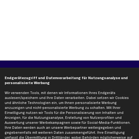
Über kfzteile24
Kundenservice
Endgerätezugriff und Datenverarbeitung für Nutzungsanalyse und
Über uns
Zahlung
personalisierte Werbung
business
plus
Versandinfo
Wir verwenden Tools, mit denen wir Informationen Ihres Endgeräts
Corporate Webseite
Retoure & Gewährleistung
auslesen/speichern und Ihre Daten verarbeiten. Dabei setzen wir Cookies
und ähnliche Technologien ein, um Ihnen personalisierte Werbung
Partnerprogramm
Austauschartikel
anzuzeigen und nicht-personalisierte Werbung zu schalten. Mit Ihrer
Einwilligung nutzen wir Tools für die Personalisierung von Inhalten und
Werkstätten/Filialen
Häufige Fragen
Anzeigen, für die Nutzungsanalyse, Erstellung von Nutzerprofilen und
Karriere
Automagazin
Auswertung unserer Werbekampagnen sowie für Social-Media-Funktionen.
Ihre Daten werden auch an unsere Werbepartner weitergegeben und
Bewertungen
Unsere Marken
gegebenenfalls mit weiteren Daten zusammengeführt. Ihre Einwilligung
Unsere App
Beliebte Autos
umfasst die Übermittlung in Drittländer, wobei Behörden möglicherweise auf