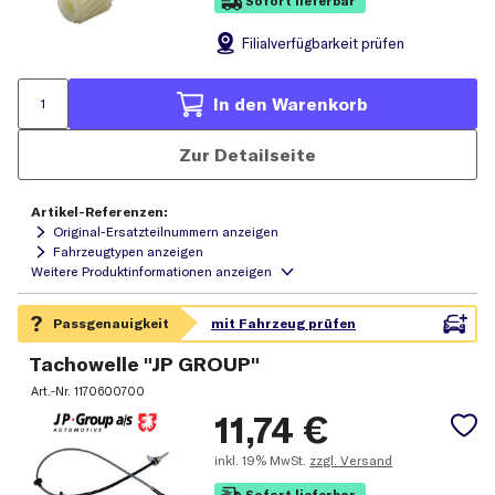
Sofort lieferbar
Filial
verfügbarkeit prüfen
In den Warenkorb
Zur Detailseite
Artikel-Referenzen:
Original-Ersatzteilnummern anzeigen
Fahrzeugtypen anzeigen
Tachowelle "JP GROUP"
Art.-Nr.
1170600700
11,74
€
inkl.
19% MwSt.
zzgl. Versand
Sofort lieferbar