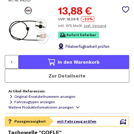
Art.-Nr.
K43107
13,88
€
UVP:
18,09
€
-23%
inkl.
19% MwSt.
zzgl. Versand
Sofort lieferbar
Filial
verfügbarkeit prüfen
In den Warenkorb
Zur Detailseite
Artikel-Referenzen:
Original-Ersatzteilnummern anzeigen
Fahrzeugtypen anzeigen
Tachowelle "COFLE"