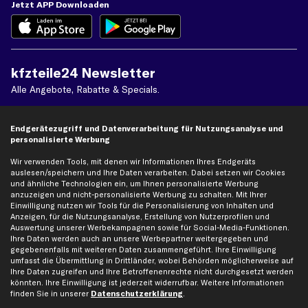
Jetzt APP Downloaden
kfzteile24 Newsletter
Alle Angebote, Rabatte & Specials.
Endgerätezugriff und Datenverarbeitung für Nutzungsanalyse und
Ich möchte über aktuelle Vorteile und Angebote im Shop informiert werden und
personalisierte Werbung
willige in die
Datenschutzerklärung
ein. Eine Abmeldung ist jederzeit möglich.
Wir verwenden Tools, mit denen wir Informationen Ihres Endgeräts
auslesen/speichern und Ihre Daten verarbeiten. Dabei setzen wir Cookies
und ähnliche Technologien ein, um Ihnen personalisierte Werbung
Zahlungsarten
anzuzeigen und nicht-personalisierte Werbung zu schalten. Mit Ihrer
Einwilligung nutzen wir Tools für die Personalisierung von Inhalten und
Anzeigen, für die Nutzungsanalyse, Erstellung von Nutzerprofilen und
Kreditkarte
Auswertung unserer Werbekampagnen sowie für Social-Media-Funktionen.
Rechnung
Lastschrift
Ihre Daten werden auch an unsere Werbepartner weitergegeben und
gegebenenfalls mit weiteren Daten zusammengeführt. Ihre Einwilligung
umfasst die Übermittlung in Drittländer, wobei Behörden möglicherweise auf
Vorkasse
Ihre Daten zugreifen und Ihre Betroffenenrechte nicht durchgesetzt werden
könnten. Ihre Einwilligung ist jederzeit widerrufbar. Weitere Informationen
finden Sie in unserer
Datenschutzerklärung
.
Versand