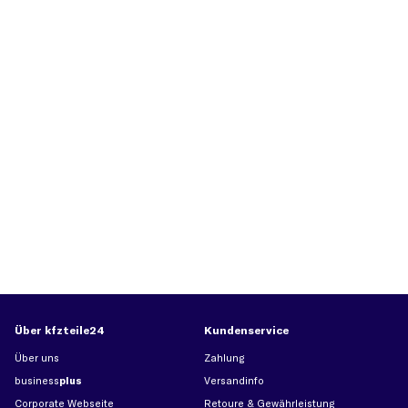
Über kfzteile24
Kundenservice
Über uns
Zahlung
business
plus
Versandinfo
Corporate Webseite
Retoure & Gewährleistung