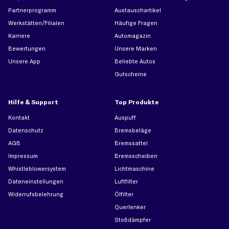
Partnerprogramm
Austauschartikel
Werkstätten/Filialen
Häufige Fragen
Karriere
Automagazin
Bewertungen
Unsere Marken
Unsere App
Beliebte Autos
Gutscheine
Hilfe & Support
Top Produkte
Kontakt
Auspuff
Datenschutz
Bremsbeläge
AGB
Bremssattel
Impressum
Bremsscheiben
Whistleblowersystem
Lichtmaschine
Dateneinstellungen
Luftfilter
Widerrufsbelehrung
Ölfilter
Querlenker
Stoßdämpfer