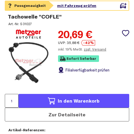
Tachowelle "COFLE"
Art.-Nr.
S 31027
20,69
€
UVP:
35,88
€
-42%
inkl.
19% MwSt.
zzgl. Versand
Sofort lieferbar
Filial
verfügbarkeit prüfen
In den Warenkorb
Zur Detailseite
Artikel-Referenzen: