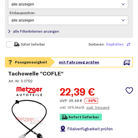
Einbauposition:
alle Filterkriterien anzeigen
Sortieren:
Empfohlen
Sortieren
Sofort lieferbar
Tachowelle "COFLE"
Art.-Nr.
S 07122
22,39
€
UVP:
35,46
€
-36%
inkl.
19% MwSt.
zzgl. Versand
Sofort lieferbar
Filial
verfügbarkeit prüfen