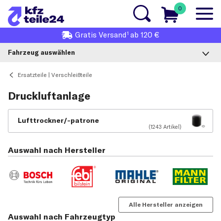
0
1
Gratis
Versand
ab 120 €
Fahrzeug auswählen
Ersatzteile | Verschleißteile
Druckluftanlage
Lufttrockner/-patrone
(1243 Artikel)
Auswahl nach Hersteller
Alle Hersteller anzeigen
Auswahl nach Fahrzeugtyp