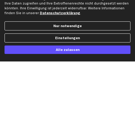
Ihre Daten zugreifen und Ihre Betroffenenrechte nicht durchgesetzt werden
Gutscheine
könnten. Ihre Einwilligung ist jederzeit widerrufbar. Weitere Informationen
finden Sie in unserer
Datenschutzerklärung
.
Hilfe & Support
Top Produkte
Nur notwendige
Kontakt
Auspuff
Einstellungen
Datenschutz
Bremsbeläge
AGB
Bremssattel
Alle zulassen
Impressum
Bremsscheiben
Whistleblowersystem
Lichtmaschine
Dateneinstellungen
Luftfilter
Widerrufsbelehrung
Ölfilter
Querlenker
Stoßdämpfer
Scheibenwischer
Top Automarken
Audi Ersatzteile
BMW Ersatzteile