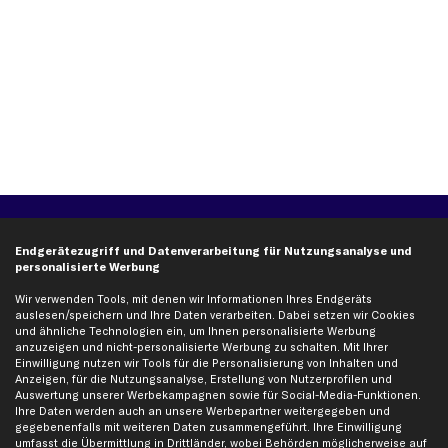
Über kfzteile24
Kundenservice
Endgerätezugriff und Datenverarbeitung für Nutzungsanalyse und
Über uns
Zahlung
personalisierte Werbung
business
plus
Versandinfo
Wir verwenden Tools, mit denen wir Informationen Ihres Endgeräts
Corporate Webseite
Retoure & Gewährleistung
auslesen/speichern und Ihre Daten verarbeiten. Dabei setzen wir Cookies
und ähnliche Technologien ein, um Ihnen personalisierte Werbung
Partnerprogramm
Austauschartikel
anzuzeigen und nicht-personalisierte Werbung zu schalten. Mit Ihrer
Einwilligung nutzen wir Tools für die Personalisierung von Inhalten und
Werkstätten/Filialen
Häufige Fragen
Anzeigen, für die Nutzungsanalyse, Erstellung von Nutzerprofilen und
Karriere
Automagazin
Auswertung unserer Werbekampagnen sowie für Social-Media-Funktionen.
Ihre Daten werden auch an unsere Werbepartner weitergegeben und
Bewertungen
Unsere Marken
gegebenenfalls mit weiteren Daten zusammengeführt. Ihre Einwilligung
Unsere App
Beliebte Autos
umfasst die Übermittlung in Drittländer, wobei Behörden möglicherweise auf