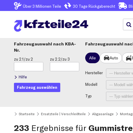
Über 3
Millionen Teile
30 Tage
Rückgaberecht
Bl
Fahrzeugauswahl
KBA-
Fahrzeugauswahl nach
Nr.
Alle
Auto
zu 2.1/zu 2
zu 2.2/zu 3
Hersteller
Hilfe
Modell
Fahrzeug auswählen
Typ
Startseite
Ersatzteile | Verschleißteile
Abgasanlage
Montage
233
Ergebnisse für
Gummistre