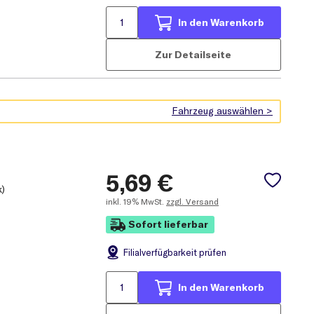
In den Warenkorb
Zur Detailseite
5,69
€
k)
inkl.
19% MwSt.
zzgl. Versand
Sofort lieferbar
Filial
verfügbarkeit prüfen
In den Warenkorb