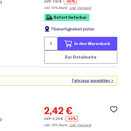
UVP:
7,91
€
-50%
k)
inkl.
19% MwSt.
zzgl. Versand
Sofort lieferbar
Filial
verfügbarkeit prüfen
In den Warenkorb
Zur Detailseite
2,42
€
UVP:
5,24
€
-53%
k)
inkl.
19% MwSt.
zzgl. Versand