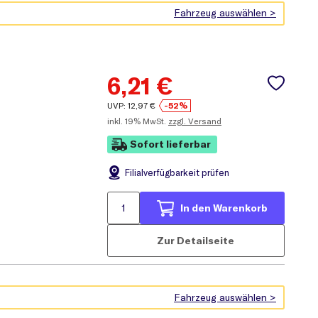
6,21
€
UVP:
12,97
€
-52%
inkl.
19% MwSt.
zzgl. Versand
Sofort lieferbar
Filial
verfügbarkeit prüfen
In den Warenkorb
Zur Detailseite