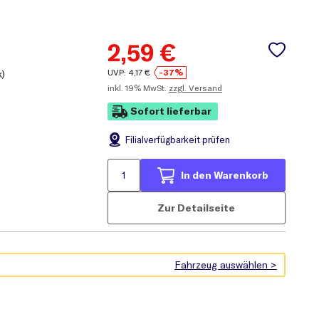
2,59
€
UVP:
4,17
€
-37%
k)
inkl.
19% MwSt.
zzgl. Versand
Sofort lieferbar
Filial
verfügbarkeit prüfen
In den Warenkorb
Zur Detailseite