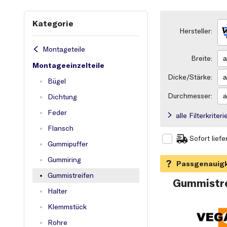
Kategorie
Hersteller:
Montageteile
Breite:
Montageeinzelteile
Dicke/Stärke:
Bügel
Durchmesser:
Dichtung
Feder
alle Filterkrite
Flansch
Sofort liefe
Gummipuffer
Gummiring
Gummistreifen
Gummistre
Halter
Klemmstück
Rohre