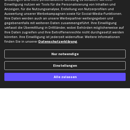
Renault Ersatzteile
Einwilligung nutzen wir Tools für die Personalisierung von Inhalten und
Anzeigen, für die Nutzungsanalyse, Erstellung von Nutzerprofilen und
Seat Ersatzteile
Auswertung unserer Werbekampagnen sowie für Social-Media-Funktionen.
Ihre Daten werden auch an unsere Werbepartner weitergegeben und
Skoda Ersatzteile
gegebenenfalls mit weiteren Daten zusammengeführt. Ihre Einwilligung
VW Ersatzteile
umfasst die Übermittlung in Drittländer, wobei Behörden möglicherweise auf
Ihre Daten zugreifen und Ihre Betroffenenrechte nicht durchgesetzt werden
könnten. Ihre Einwilligung ist jederzeit widerrufbar. Weitere Informationen
Social Media
finden Sie in unserer
Datenschutzerklärung
.
Nur notwendige
Einstellungen
Jetzt APP Downloaden
Alle zulassen
kfzteile24 Newsletter
Alle Angebote, Rabatte & Specials.
Ich möchte über aktuelle Vorteile und Angebote im Shop informiert werden und
willige in die
Datenschutzerklärung
ein. Eine Abmeldung ist jederzeit möglich.