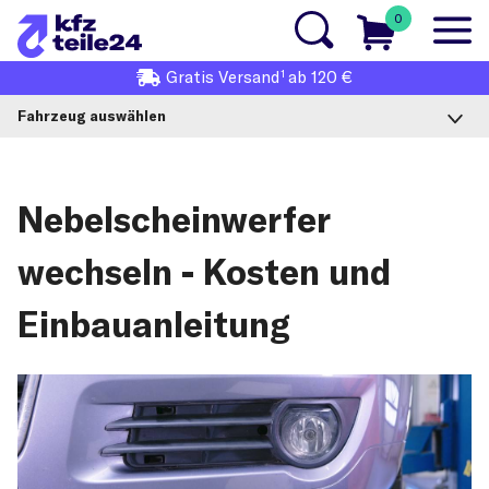
0
1
Gratis
Versand
ab 120 €
Fahrzeug auswählen
Nebelscheinwerfer
wechseln - Kosten und
Einbauanleitung