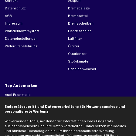
Kontakt
Auspuff
Datenschutz
Bremsbeläge
AGB
Bremssattel
Impressum
Bremsscheiben
Whistleblowersystem
Lichtmaschine
Dateneinstellungen
Luftfilter
Widerrufsbelehrung
Ölfilter
Querlenker
Stoßdämpfer
Scheibenwischer
Top Automarken
Audi Ersatzteile
BMW Ersatzteile
Endgerätezugriff und Datenverarbeitung für Nutzungsanalyse und
Ford Ersatzteile
personalisierte Werbung
Mercedes-Benz Ersatzteile
Wir verwenden Tools, mit denen wir Informationen Ihres Endgeräts
Opel Ersatzteile
auslesen/speichern und Ihre Daten verarbeiten. Dabei setzen wir Cookies
und ähnliche Technologien ein, um Ihnen personalisierte Werbung
Peugeot Ersatzteile
anzuzeigen und nicht-personalisierte Werbung zu schalten. Mit Ihrer