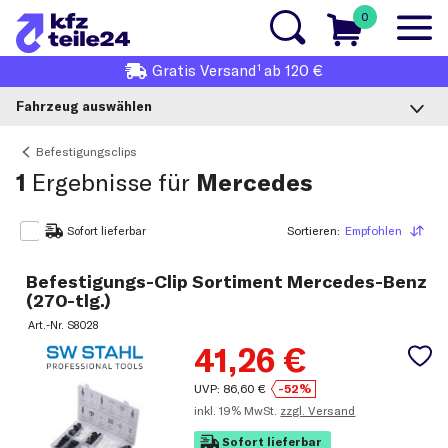
0
1
Gratis
Versand
ab 120 €
Fahrzeug auswählen
Befestigungsclips
1
Ergebnisse für
Mercedes
Sortieren:
Empfohlen
Sortieren
Sofort lieferbar
Befestigungs-Clip Sortiment Mercedes-Benz
(270-tlg.)
Art.-Nr.
S8028
41,26
€
UVP:
86,60
€
-52%
inkl.
19% MwSt.
zzgl. Versand
Sofort lieferbar