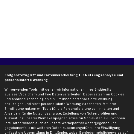
Über kfzteile24
Kundenservice
Endgerätezugriff und Datenverarbeitung für Nutzungsanalyse und
Über uns
Zahlung
personalisierte Werbung
business
plus
Versandinfo
Wir verwenden Tools, mit denen wir Informationen Ihres Endgeräts
Corporate Webseite
Retoure & Gewährleistung
auslesen/speichern und Ihre Daten verarbeiten. Dabei setzen wir Cookies
und ähnliche Technologien ein, um Ihnen personalisierte Werbung
Partnerprogramm
Austauschartikel
anzuzeigen und nicht-personalisierte Werbung zu schalten. Mit Ihrer
Einwilligung nutzen wir Tools für die Personalisierung von Inhalten und
Werkstätten/Filialen
Häufige Fragen
Anzeigen, für die Nutzungsanalyse, Erstellung von Nutzerprofilen und
Karriere
Automagazin
Auswertung unserer Werbekampagnen sowie für Social-Media-Funktionen.
Ihre Daten werden auch an unsere Werbepartner weitergegeben und
Bewertungen
Unsere Marken
gegebenenfalls mit weiteren Daten zusammengeführt. Ihre Einwilligung
Unsere App
Beliebte Autos
umfasst die Übermittlung in Drittländer, wobei Behörden möglicherweise auf