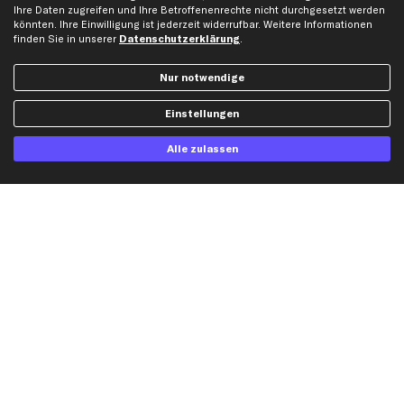
Ihre Daten zugreifen und Ihre Betroffenenrechte nicht durchgesetzt werden
Gutscheine
könnten. Ihre Einwilligung ist jederzeit widerrufbar. Weitere Informationen
finden Sie in unserer
Datenschutzerklärung
.
Hilfe & Support
Top Produkte
Nur notwendige
Kontakt
Auspuff
Einstellungen
Datenschutz
Bremsbeläge
AGB
Bremssattel
Alle zulassen
Impressum
Bremsscheiben
Whistleblowersystem
Lichtmaschine
Dateneinstellungen
Luftfilter
Widerrufsbelehrung
Ölfilter
Querlenker
Stoßdämpfer
Scheibenwischer
Top Automarken
Audi Ersatzteile
BMW Ersatzteile