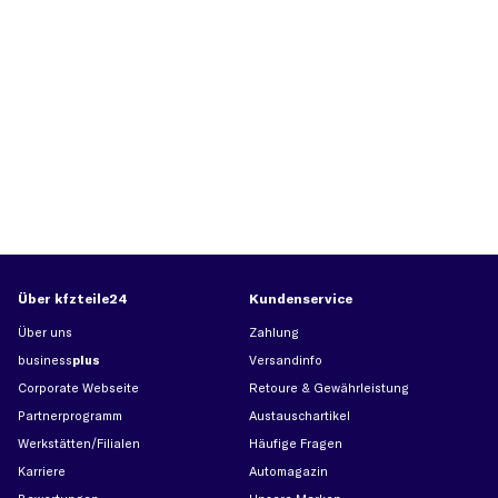
Über kfzteile24
Kundenservice
Über uns
Zahlung
business
plus
Versandinfo
Corporate Webseite
Retoure & Gewährleistung
Partnerprogramm
Austauschartikel
Werkstätten/Filialen
Häufige Fragen
Karriere
Automagazin