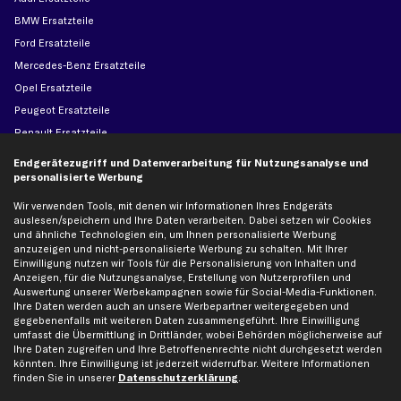
BMW Ersatzteile
Ford Ersatzteile
Mercedes-Benz Ersatzteile
Opel Ersatzteile
Peugeot Ersatzteile
Renault Ersatzteile
Seat Ersatzteile
Endgerätezugriff und Datenverarbeitung für Nutzungsanalyse und
personalisierte Werbung
Skoda Ersatzteile
VW Ersatzteile
Wir verwenden Tools, mit denen wir Informationen Ihres Endgeräts
auslesen/speichern und Ihre Daten verarbeiten. Dabei setzen wir Cookies
und ähnliche Technologien ein, um Ihnen personalisierte Werbung
Social Media
anzuzeigen und nicht-personalisierte Werbung zu schalten. Mit Ihrer
Einwilligung nutzen wir Tools für die Personalisierung von Inhalten und
Anzeigen, für die Nutzungsanalyse, Erstellung von Nutzerprofilen und
Auswertung unserer Werbekampagnen sowie für Social-Media-Funktionen.
Ihre Daten werden auch an unsere Werbepartner weitergegeben und
gegebenenfalls mit weiteren Daten zusammengeführt. Ihre Einwilligung
Jetzt APP Downloaden
umfasst die Übermittlung in Drittländer, wobei Behörden möglicherweise auf
Ihre Daten zugreifen und Ihre Betroffenenrechte nicht durchgesetzt werden
könnten. Ihre Einwilligung ist jederzeit widerrufbar. Weitere Informationen
finden Sie in unserer
Datenschutzerklärung
.