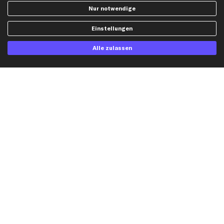
kfzteile24 Newsletter
Nur notwendige
Alle Angebote, Rabatte & Specials.
Einstellungen
Alle zulassen
Ich möchte über aktuelle Vorteile und Angebote im Shop informiert werden und
willige in die
Datenschutzerklärung
ein. Eine Abmeldung ist jederzeit möglich.
Zahlungsarten
Kreditkarte
Rechnung
Lastschrift
Vorkasse
Versand