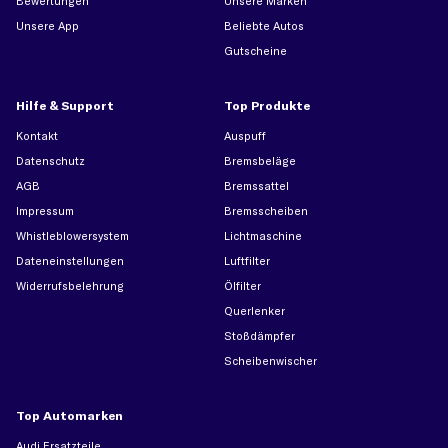
Bewertungen
Unsere Marken
Unsere App
Beliebte Autos
Gutscheine
Hilfe & Support
Top Produkte
Kontakt
Auspuff
Datenschutz
Bremsbeläge
AGB
Bremssattel
Impressum
Bremsscheiben
Whistleblowersystem
Lichtmaschine
Dateneinstellungen
Luftfilter
Widerrufsbelehrung
Ölfilter
Querlenker
Stoßdämpfer
Scheibenwischer
Top Automarken
Audi Ersatzteile