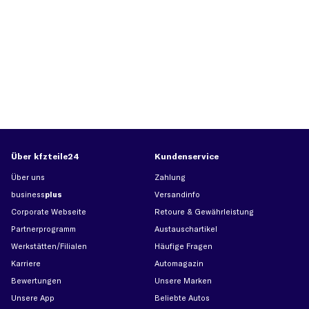
Über kfzteile24
Kundenservice
Über uns
Zahlung
business
plus
Versandinfo
Corporate Webseite
Retoure & Gewährleistung
Partnerprogramm
Austauschartikel
Werkstätten/Filialen
Häufige Fragen
Karriere
Automagazin
Bewertungen
Unsere Marken
Unsere App
Beliebte Autos