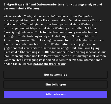
Endgerätezugriff und Datenverarbeitung für Nutzungsanalyse und
personalisierte Werbung
Ich möchte über aktuelle Vorteile und Angebote im Shop informiert werden und
Wir verwenden Tools, mit denen wir Informationen Ihres Endgeräts
willige in die
Datenschutzerklärung
ein. Eine Abmeldung ist jederzeit möglich.
auslesen/speichern und Ihre Daten verarbeiten. Dabei setzen wir Cookies
und ähnliche Technologien ein, um Ihnen personalisierte Werbung
anzuzeigen und nicht-personalisierte Werbung zu schalten. Mit Ihrer
Einwilligung nutzen wir Tools für die Personalisierung von Inhalten und
Zahlungsarten
Anzeigen, für die Nutzungsanalyse, Erstellung von Nutzerprofilen und
Auswertung unserer Werbekampagnen sowie für Social-Media-Funktionen.
Ihre Daten werden auch an unsere Werbepartner weitergegeben und
Kreditkarte
gegebenenfalls mit weiteren Daten zusammengeführt. Ihre Einwilligung
Rechnung
Lastschrift
umfasst die Übermittlung in Drittländer, wobei Behörden möglicherweise auf
Ihre Daten zugreifen und Ihre Betroffenenrechte nicht durchgesetzt werden
könnten. Ihre Einwilligung ist jederzeit widerrufbar. Weitere Informationen
Vorkasse
finden Sie in unserer
Datenschutzerklärung
.
Versand
Nur notwendige
Einstellungen
Alle zulassen
Artikel, Teile, Original und Bestell-Nr. dienen nur zu Vergleichszwecken und sind
keine Herkunftsbezeichnungen. Die Nennung von Namen, Warenzeichen oder