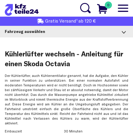
0
1
Gratis
Versand
ab 120 €
Fahrzeug auswählen
Kühlerlüfter wechseln - Anleitung für
einen Skoda Octavia
Der Kühlerlüfter, auch Kühlerventilator genannt, hat die Aufgabe, den Kühler
in seiner Funktion zu unterstützen. Bei einer normalen Autofahrt und
moderaten Temperaturen wird er nicht benötigt. Doch im Hochsommer sowie
bei zähflüssigem Verkehr und Stau ist er absolut notwendig, damit der Motor
nicht überhitzt. Das durch die Wasserpumpe angetriebe Kühlmittel zirkuliert
im Motorblock und nimmt thermische Energie aus der Kraftstoffverbrennung
auf. Diese Energie wird am Kühler an die Umgebungsluft abgegeben. Der
Fahrtwind umströmt einfach die große Oberfläche des Kühlers und die
Temperatur des Kühlmittels sinkt. Reicht der Fahrtwind nicht aus und ist das
Kühlmittel nach Verlassen des Kühlers zu warm, wird der Kühlerlüfter
aktiviert.
Einbauzeit
30 Minuten