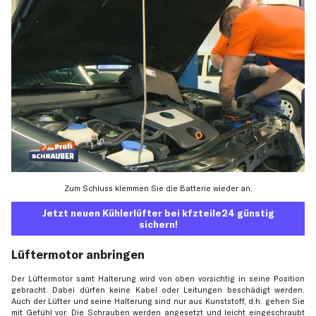
Zum Schluss klemmen Sie die Batterie wieder an.
Jetzt neuen Kühlerlüfter bei kfzteile24 günstig
sichern!
Lüftermotor anbringen
Der Lüftermotor samt Halterung wird von oben vorsichtig in seine Position
gebracht. Dabei dürfen keine Kabel oder Leitungen beschädigt werden.
Auch der Lüfter und seine Halterung sind nur aus Kunststoff, d.h. gehen Sie
mit Gefühl vor. Die Schrauben werden angesetzt und leicht eingeschraubt