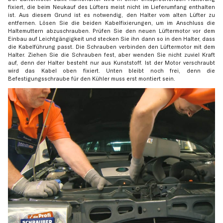
fixiert, die beim Neukauf des Lüfters meist nicht im Lieferumfang enthalten
ist. Aus diesem Grund ist es notwendig, den Halter vom alten Lüfter zu
entfernen. Lösen Sie die beiden Kabelfixierungen, um im Anschluss die
Haltemuttern abzuschrauben. Prüfen Sie den neuen Lüftermotor vor dem
Einbau auf Leichtgängigkeit und stecken Sie ihn dann so in den Halter, dass
die Kabelführung passt. Die Schrauben verbinden den Lüftermotor mit dem
Halter. Ziehen Sie die Schrauben fest, aber wenden Sie nicht zuviel Kraft
auf, denn der Halter besteht nur aus Kunststoff. Ist der Motor verschraubt
wird das Kabel oben fixiert. Unten bleibt noch frei, denn die
Befestigungsschraube für den Kühler muss erst montiert sein.