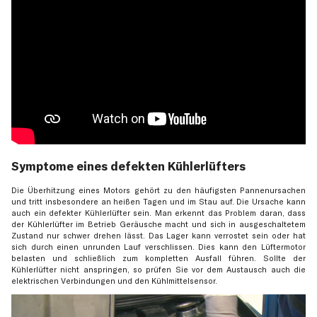
Symptome eines defekten Kühlerlüfters
Die Überhitzung eines Motors gehört zu den häufigsten Pannenursachen
und tritt insbesondere an heißen Tagen und im Stau auf. Die Ursache kann
auch ein defekter Kühlerlüfter sein. Man erkennt das Problem daran, dass
der Kühlerlüfter im Betrieb Geräusche macht und sich in ausgeschaltetem
Zustand nur schwer drehen lässt. Das Lager kann verrostet sein oder hat
sich durch einen unrunden Lauf verschlissen. Dies kann den Lüftermotor
belasten und schließlich zum kompletten Ausfall führen. Sollte der
Kühlerlüfter nicht anspringen, so prüfen Sie vor dem Austausch auch die
elektrischen Verbindungen und den Kühlmittelsensor.