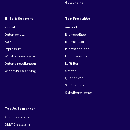
Gutscheine
Hilfe & Support
Top Produkte
Kontakt
Auspuff
Datenschutz
Bremsbeläge
AGB
Bremssattel
Impressum
Bremsscheiben
Whistleblowersystem
Lichtmaschine
Dateneinstellungen
Luftfilter
Widerrufsbelehrung
Ölfilter
Querlenker
Stoßdämpfer
Scheibenwischer
Top Automarken
Audi Ersatzteile
BMW Ersatzteile