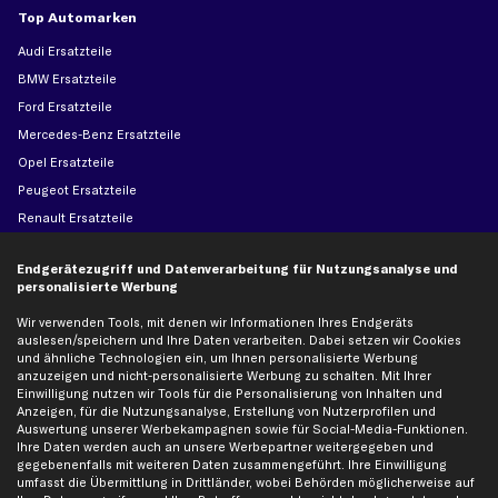
Top Automarken
Audi Ersatzteile
BMW Ersatzteile
Ford Ersatzteile
Mercedes-Benz Ersatzteile
Opel Ersatzteile
Peugeot Ersatzteile
Renault Ersatzteile
Seat Ersatzteile
Endgerätezugriff und Datenverarbeitung für Nutzungsanalyse und
Skoda Ersatzteile
personalisierte Werbung
VW Ersatzteile
Wir verwenden Tools, mit denen wir Informationen Ihres Endgeräts
auslesen/speichern und Ihre Daten verarbeiten. Dabei setzen wir Cookies
Social Media
und ähnliche Technologien ein, um Ihnen personalisierte Werbung
anzuzeigen und nicht-personalisierte Werbung zu schalten. Mit Ihrer
Einwilligung nutzen wir Tools für die Personalisierung von Inhalten und
Anzeigen, für die Nutzungsanalyse, Erstellung von Nutzerprofilen und
Auswertung unserer Werbekampagnen sowie für Social-Media-Funktionen.
Ihre Daten werden auch an unsere Werbepartner weitergegeben und
Jetzt APP Downloaden
gegebenenfalls mit weiteren Daten zusammengeführt. Ihre Einwilligung
umfasst die Übermittlung in Drittländer, wobei Behörden möglicherweise auf