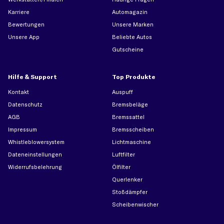
Karriere
Automagazin
Bewertungen
Unsere Marken
Unsere App
Beliebte Autos
Gutscheine
Hilfe & Support
Top Produkte
Kontakt
Auspuff
Datenschutz
Bremsbeläge
AGB
Bremssattel
Impressum
Bremsscheiben
Whistleblowersystem
Lichtmaschine
Dateneinstellungen
Luftfilter
Widerrufsbelehrung
Ölfilter
Querlenker
Stoßdämpfer
Scheibenwischer