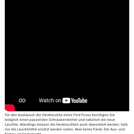
Für den Austausch der Heckleuchte eines Ford Focus benötigen Sie
lediglich einen passenden Schraubendreher und natürlich die neue
Leuchte. Allerdings müssen die Heckleuchten auch demontiert werden, falls
nur die Leuchtmittel ersetzt werden sollen. Aber keine Panik: Der Aus- und
Einbau ist kinderleicht.