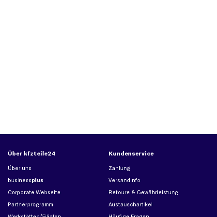
Über kfzteile24
Kundenservice
Über uns
Zahlung
business
plus
Versandinfo
Corporate Webseite
Retoure & Gewährleistung
Partnerprogramm
Austauschartikel
Werkstätten/Filialen
Häufige Fragen