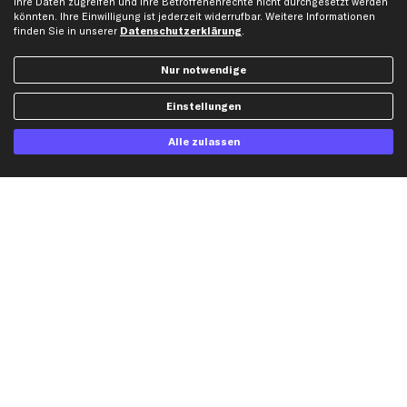
Ihre Daten zugreifen und Ihre Betroffenenrechte nicht durchgesetzt werden
könnten. Ihre Einwilligung ist jederzeit widerrufbar. Weitere Informationen
finden Sie in unserer
Datenschutzerklärung
.
kfzteile24 Newsletter
Nur notwendige
Alle Angebote, Rabatte & Specials.
Einstellungen
Ich möchte über aktuelle Vorteile und Angebote im Shop informiert werden und
Alle zulassen
willige in die
Datenschutzerklärung
ein. Eine Abmeldung ist jederzeit möglich.
Zahlungsarten
Kreditkarte
Rechnung
Lastschrift
Vorkasse
Versand