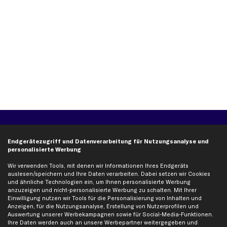
Über kfzteile24
Kundenservice
Endgerätezugriff und Datenverarbeitung für Nutzungsanalyse und
Über uns
Zahlung
personalisierte Werbung
business
plus
Versandinfo
Wir verwenden Tools, mit denen wir Informationen Ihres Endgeräts
Corporate Webseite
Retoure & Gewährleistung
auslesen/speichern und Ihre Daten verarbeiten. Dabei setzen wir Cookies
und ähnliche Technologien ein, um Ihnen personalisierte Werbung
Partnerprogramm
Austauschartikel
anzuzeigen und nicht-personalisierte Werbung zu schalten. Mit Ihrer
Werkstätten/Filialen
Häufige Fragen
Einwilligung nutzen wir Tools für die Personalisierung von Inhalten und
Anzeigen, für die Nutzungsanalyse, Erstellung von Nutzerprofilen und
Karriere
Automagazin
Auswertung unserer Werbekampagnen sowie für Social-Media-Funktionen.
Bewertungen
Unsere Marken
Ihre Daten werden auch an unsere Werbepartner weitergegeben und