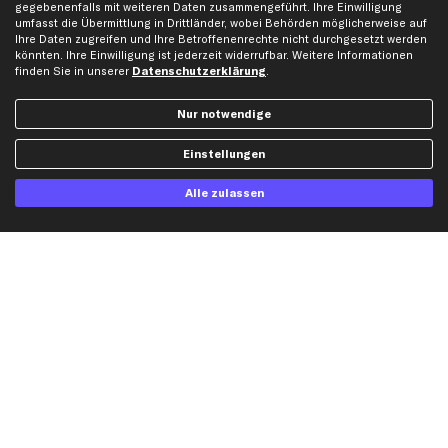
gegebenenfalls mit weiteren Daten zusammengeführt. Ihre Einwilligung
Unsere App
Beliebte Autos
umfasst die Übermittlung in Drittländer, wobei Behörden möglicherweise auf
Ihre Daten zugreifen und Ihre Betroffenenrechte nicht durchgesetzt werden
Gutscheine
könnten. Ihre Einwilligung ist jederzeit widerrufbar. Weitere Informationen
finden Sie in unserer
Datenschutzerklärung
.
Hilfe & Support
Top Produkte
Nur notwendige
Kontakt
Auspuff
Datenschutz
Bremsbeläge
Einstellungen
AGB
Bremssattel
Alle zulassen
Impressum
Bremsscheiben
Whistleblowersystem
Lichtmaschine
Dateneinstellungen
Luftfilter
Widerrufsbelehrung
Ölfilter
Querlenker
Stoßdämpfer
Scheibenwischer
Top Automarken
Audi Ersatzteile