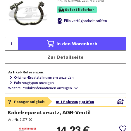
inkl.
19% MwSt.
zzgl. Versand
Sofort lieferbar
Filial
verfügbarkeit prüfen
In den Warenkorb
Zur Detailseite
Artikel-Referenzen:
Original-Ersatzteilnummern anzeigen
Fahrzeugtypen anzeigen
Kabelreparatursatz, AGR-Ventil
Art.-Nr.
51277160
14,23
€