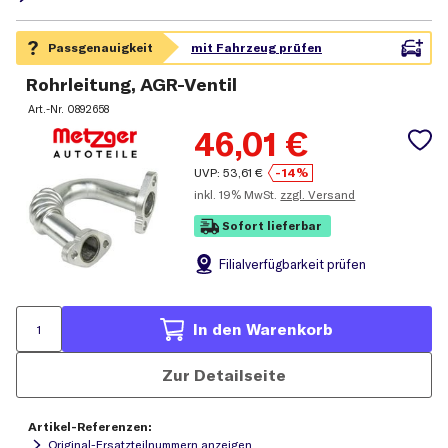
Rohrleitung, AGR-Ventil
Art.-Nr.
0892658
46,01
€
UVP:
53,61
€
-14%
inkl.
19% MwSt.
zzgl. Versand
Sofort lieferbar
Filial
verfügbarkeit prüfen
In den Warenkorb
Zur Detailseite
Artikel-Referenzen:
Original-Ersatzteilnummern anzeigen