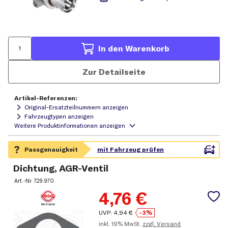
In den Warenkorb
Zur Detailseite
Artikel-Referenzen:
Original-Ersatzteilnummern anzeigen
Fahrzeugtypen anzeigen
Dichtung, AGR-Ventil
Art.-Nr.
729.970
4,76
€
UVP:
4,94
€
-3%
inkl.
19% MwSt.
zzgl. Versand