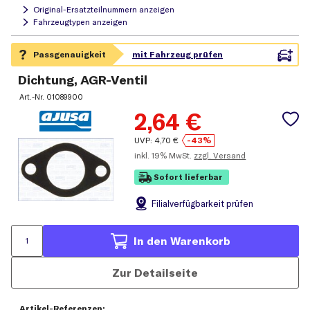
Original-Ersatzteilnummern anzeigen
Fahrzeugtypen anzeigen
Dichtung, AGR-Ventil
Art.-Nr.
01089900
2,64
€
UVP:
4,70
€
-43%
inkl.
19% MwSt.
zzgl. Versand
Sofort lieferbar
Filial
verfügbarkeit prüfen
In den Warenkorb
Zur Detailseite
Artikel-Referenzen: