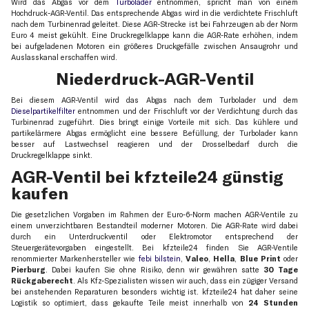
Wird das Abgas vor dem
Turbolader
entnommen, spricht man von einem
Hochdruck-AGR-Ventil. Das entsprechende Abgas wird in die verdichtete Frischluft
nach dem Turbinenrad geleitet. Diese AGR-Strecke ist bei Fahrzeugen ab der Norm
Euro 4 meist gekühlt. Eine Druckregelklappe kann die AGR-Rate erhöhen, indem
bei aufgeladenen Motoren ein größeres Druckgefälle zwischen Ansaugrohr und
Auslasskanal erschaffen wird.
Niederdruck-AGR-Ventil
Bei diesem AGR-Ventil wird das Abgas nach dem Turbolader und dem
Dieselpartikelfilter
entnommen und der Frischluft vor der Verdichtung durch das
Turbinenrad zugeführt. Dies bringt einige Vorteile mit sich. Das kühlere und
partikelärmere Abgas ermöglicht eine bessere Befüllung, der Turbolader kann
besser auf Lastwechsel reagieren und der Drosselbedarf durch die
Druckregelklappe sinkt.
AGR-Ventil bei kfzteile24 günstig
kaufen
Die gesetzlichen Vorgaben im Rahmen der Euro-6-Norm machen AGR-Ventile zu
einem unverzichtbaren Bestandteil moderner Motoren. Die AGR-Rate wird dabei
durch ein Unterdruckventil oder Elektromotor entsprechend der
Steuergerätevorgaben eingestellt. Bei kfzteile24 finden Sie AGR-Ventile
renommierter Markenhersteller wie
febi bilstein
,
Valeo
,
Hella
,
Blue Print
oder
Pierburg
. Dabei kaufen Sie ohne Risiko, denn wir gewähren satte
30 Tage
Rückgaberecht
. Als Kfz-Spezialisten wissen wir auch, dass ein zügiger Versand
bei anstehenden Reparaturen besonders wichtig ist. kfzteile24 hat daher seine
Logistik so optimiert, dass gekaufte Teile meist innerhalb von
24 Stunden