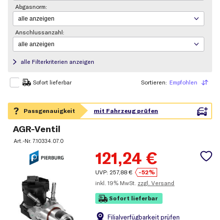
Abgasnorm:
Anschlussanzahl:
alle Filterkriterien anzeigen
Sortieren:
Empfohlen
Sortieren
Sofort lieferbar
AGR-Ventil
Art.-Nr.
7.10334.07.0
121,24
€
UVP:
257,88
€
-52%
inkl.
19% MwSt.
zzgl. Versand
Sofort lieferbar
Filial
verfügbarkeit prüfen