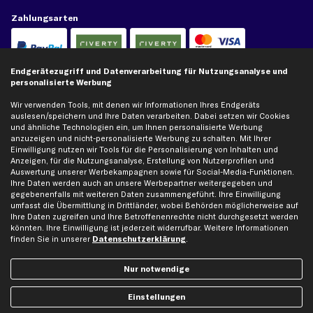
Zahlungsarten
Kreditkarte
Rechnung
Lastschrift
Endgerätezugriff und Datenverarbeitung für Nutzungsanalyse und
personalisierte Werbung
Vorkasse
Wir verwenden Tools, mit denen wir Informationen Ihres Endgeräts
auslesen/speichern und Ihre Daten verarbeiten. Dabei setzen wir Cookies
und ähnliche Technologien ein, um Ihnen personalisierte Werbung
Versand
anzuzeigen und nicht-personalisierte Werbung zu schalten. Mit Ihrer
Einwilligung nutzen wir Tools für die Personalisierung von Inhalten und
Anzeigen, für die Nutzungsanalyse, Erstellung von Nutzerprofilen und
Auswertung unserer Werbekampagnen sowie für Social-Media-Funktionen.
Ihre Daten werden auch an unsere Werbepartner weitergegeben und
gegebenenfalls mit weiteren Daten zusammengeführt. Ihre Einwilligung
umfasst die Übermittlung in Drittländer, wobei Behörden möglicherweise auf
Ihre Daten zugreifen und Ihre Betroffenenrechte nicht durchgesetzt werden
Artikel, Teile, Original und Bestell-Nr. dienen nur zu Vergleichszwecken und sind
könnten. Ihre Einwilligung ist jederzeit widerrufbar. Weitere Informationen
keine Herkunftsbezeichnungen. Die Nennung von Namen, Warenzeichen oder
Markennamen erfolgt nur zu Zwecken der Zuordnung unserer Artikel. Die Angaben
finden Sie in unserer
Datenschutzerklärung
.
von diesen in Rechnungen an Fahrzeugbesitzer sind nicht statthaft. Die Ware bleibt
bis zur Bezahlung unser Eigentum.
Nur notwendige
Die hier dargestellten Daten, insbesondere die gesamte Datenbank, dürfen nicht
vervielfältigt werden. Die Vervielfältigung und Verbreitung der Daten und der
Einstellungen
Datenbank ohne vorherige Einwilligung von TecAlliance und/oder die Einbeziehung