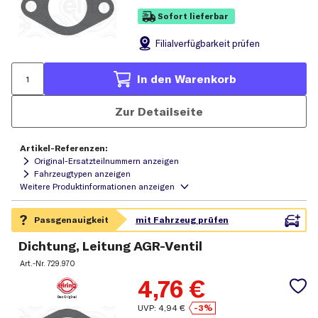
Sofort lieferbar
Filial
verfügbarkeit prüfen
In den Warenkorb
Zur Detailseite
Artikel-Referenzen:
Original-Ersatzteilnummern anzeigen
Fahrzeugtypen anzeigen
Dichtung, Leitung AGR-Ventil
Art.-Nr.
729.970
4,76
€
UVP:
4,94
€
-3%