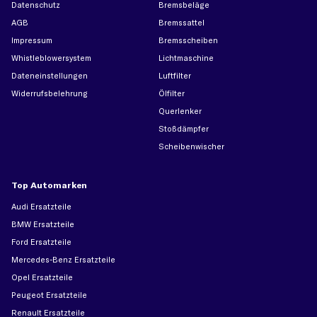
Datenschutz
Bremsbeläge
AGB
Bremssattel
Impressum
Bremsscheiben
Whistleblowersystem
Lichtmaschine
Dateneinstellungen
Luftfilter
Widerrufsbelehrung
Ölfilter
Querlenker
Stoßdämpfer
Scheibenwischer
Top Automarken
Audi Ersatzteile
BMW Ersatzteile
Ford Ersatzteile
Mercedes-Benz Ersatzteile
Opel Ersatzteile
Peugeot Ersatzteile
Renault Ersatzteile