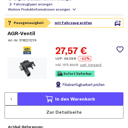
Fahrzeugtypen anzeigen
AGR-Ventil
Art.-Nr.
571822112174
27,57
€
UVP:
48,08
€
-42%
inkl.
19% MwSt.
zzgl. Versand
Sofort lieferbar
Filial
verfügbarkeit prüfen
In den Warenkorb
Zur Detailseite
Artikel-Referenzen: