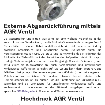
Externe Abgasrückführung mittels
AGR-Ventil
Die Abgasrückführung mittels AGR-Ventil ist eine wichtige Maßnahme in der
Konstruktion von Dieselmotoren, um die Stickoxid-Grenzwerte der strengen Euro 6
Norm erfüllen zu können. Dabei handelt es sich prinzipiell um eine Verbindung
zwischen Abgasleitung und Ansaugrohr, deren Querschnitt durch die
Motorsteuerung reguliert wird. Die Steuerung ist notwendig, da die Reduktion der
Stickoxide im Zielkonflikt mit der Reduktion der Rußpartikel steht. So sorgen
niedrige Verbrennungstemperaturen zwar für geringe Stickoxid-Emissionen, doch
dafür steigt die Rußbelastung an. Auch Kohlenmonoxid und unverbrannte
Kohlenwasserstoffe treten vermehrt auf. Die Lösung kann darin bestehen, das
AGR-Ventil bei geringen Brennraumtemperaturen (Kaltstart) und bei steigenden
Motorlasten zu schließen. Ein anderer Ansatz besteht darin, hohe
Brennraumtemperaturen zu nutzen, um die Entstehung von Rußpartikeln zu
vermeiden und die Grenzwerte für unverbrannte Kohlenwasserstoffe und
Kohlenmonoxid zu minimieren und das Stickoxid nachgelagert durch einen
speziellen
SCR-Katalysator
in Stickstoff und Wasser umzuwandeln.
Hochdruck-AGR-Ventil