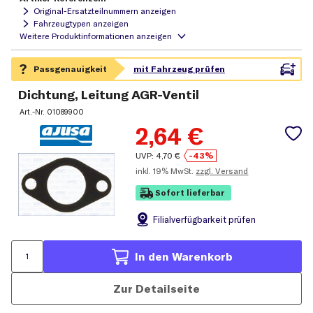
Original-Ersatzteilnummern anzeigen
Fahrzeugtypen anzeigen
Dichtung, Leitung AGR-Ventil
Art.-Nr.
01089900
2,64
€
UVP:
4,70
€
-43%
inkl.
19% MwSt.
zzgl. Versand
Sofort lieferbar
Filial
verfügbarkeit prüfen
In den Warenkorb
Zur Detailseite