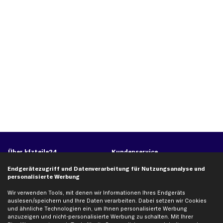
Über kfzteile24
Kundenservice
Über uns
Zahlung
Endgerätezugriff und Datenverarbeitung für Nutzungsanalyse und
personalisierte Werbung
business
plus
Versandinfo
Corporate Webseite
Retoure & Gewährleistung
Wir verwenden Tools, mit denen wir Informationen Ihres Endgeräts
auslesen/speichern und Ihre Daten verarbeiten. Dabei setzen wir Cookies
Partnerprogramm
Austauschartikel
und ähnliche Technologien ein, um Ihnen personalisierte Werbung
anzuzeigen und nicht-personalisierte Werbung zu schalten. Mit Ihrer
Werkstätten/Filialen
Häufige Fragen