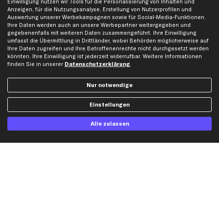
Einwilligung nutzen wir Tools für die Personalisierung von Inhalten und
Karriere
Automagazin
Anzeigen, für die Nutzungsanalyse, Erstellung von Nutzerprofilen und
Auswertung unserer Werbekampagnen sowie für Social-Media-Funktionen.
Bewertungen
Unsere Marken
Ihre Daten werden auch an unsere Werbepartner weitergegeben und
Unsere App
Beliebte Autos
gegebenenfalls mit weiteren Daten zusammengeführt. Ihre Einwilligung
umfasst die Übermittlung in Drittländer, wobei Behörden möglicherweise auf
Gutscheine
Ihre Daten zugreifen und Ihre Betroffenenrechte nicht durchgesetzt werden
könnten. Ihre Einwilligung ist jederzeit widerrufbar. Weitere Informationen
finden Sie in unserer
Datenschutzerklärung
.
Hilfe & Support
Top Produkte
Kontakt
Auspuff
Nur notwendige
Datenschutz
Bremsbeläge
Einstellungen
AGB
Bremssattel
Impressum
Bremsscheiben
Alle zulassen
Whistleblowersystem
Lichtmaschine
Dateneinstellungen
Luftfilter
Widerrufsbelehrung
Ölfilter
Querlenker
Stoßdämpfer
Scheibenwischer