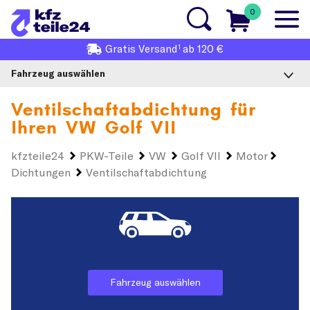
0
1
Gratis
Versand
ab 120 €
Fahrzeug auswählen
Ventilschaftabdichtung für
Ihren
VW Golf VII
kfzteile24
PKW-Teile
VW
Golf VII
Motor
Dichtungen
Ventilschaftabdichtung
Fahrzeug auswählen