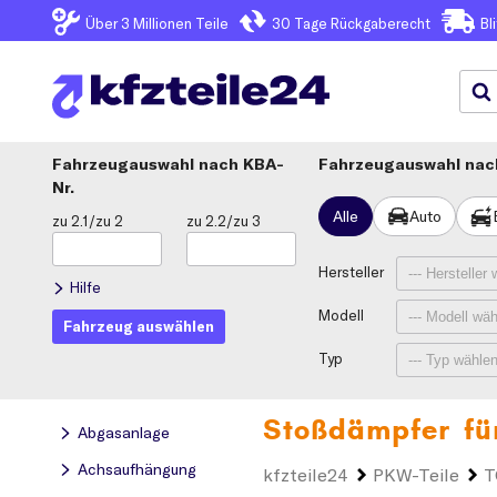
Über 3
Millionen Teile
30 Tage
Rückgaberecht
Bl
Fahrzeugauswahl
KBA-
Fahrzeugauswahl nach
Nr.
Alle
Auto
zu 2.1/zu 2
zu 2.2/zu 3
Hersteller
Hilfe
Modell
Fahrzeug auswählen
Typ
Stoßdämpfer fü
Abgasanlage
Achsaufhängung
kfzteile24
PKW-Teile
T