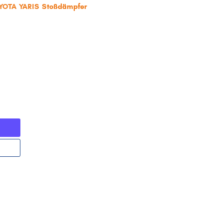
OYOTA YARIS Stoßdämpfer
)'