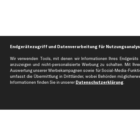
Endgerätezugriff und Datenverarbeitung für Nutzungsanalys
Wir verwenden Tools, mit denen wir Informationen Ihres Endgeräts 
anzuzeigen und nicht-personalisierte Werbung zu schalten. Mit Ihrer
Auswertung unserer Werbekampagnen sowie für Social-Media-Funktion
Über kfzteile24
Kundenservice
umfasst die Übermittlung in Drittländer, wobei Behörden möglicherwei
Über uns
Zahlung
Informationen finden Sie in unserer
Datenschutzerklärung
.
business
plus
Versandinfo
Corporate Webseite
Retoure & Gewährleistu
Partnerprogramm
Austauschartikel
Werkstätten/Filialen
Häufige Fragen
Karriere
Automagazin
Bewertungen
Unsere Marken
Unsere App
Beliebte Autos