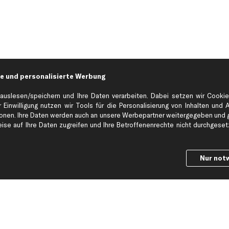
e und personalisierte Werbung
auslesen/speichern und Ihre Daten verarbeiten. Dabei setzen wir Cookie
 Einwilligung nutzen wir Tools für die Personalisierung von Inhalten und 
en. Ihre Daten werden auch an unsere Werbepartner weitergegeben und ge
Hilfe & Support
Top Produkt
se auf Ihre Daten zugreifen und Ihre Betroffenenrechte nicht durchgesetzt
Kontakt
Auspuff
Datenschutz
Bremsbeläge
Nur not
ng
AGB
Bremssattel
Impressum
Bremsscheiben
Whistleblowersystem
Lichtmaschine
Dateneinstellungen
Luftfilter
Widerrufsbelehrung
Ölfilter
Querlenker