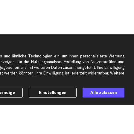
s und ähnliche Technologien ein, um Ihnen personalisierte Werbung
Anzeigen, für die Nutzungsanalyse, Erstellung von Nutzerprofilen und
gebenenfalls mit weiteren Daten zusammengeführt. Ihre Einwilligung
e
Top Automarken
 werden könnten. Ihre Einwilligung ist jederzeit widerrufbar. Weitere
Audi Ersatzteile
BMW Ersatzteile
wendige
Einstellungen
Alle zulassen
Ford Ersatzteile
Mercedes-Benz Ersatzteile
Opel Ersatzteile
Peugeot Ersatzteile
Renault Ersatzteile
Seat Ersatzteile