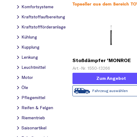
Topseller aus dem Bereich T
Komfortsysteme
Kraftstoff­aufbereitung
Kraftstoff­förderanlage
Kühlung
Kupplung
Lenkung
Stoßdämpfer 'MONROE
ORIGINAL (Gas Technology
Leuchtmittel
Art.-Nr. 1550-13266
Motor
Zum Angebot
Öle
Fahrzeug auswählen
Pflegemittel
Reifen & Felgen
Riementrieb
Saisonartikel