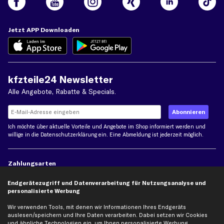
Jetzt APP Downloaden
kfzteile24 Newsletter
Alle Angebote, Rabatte & Specials.
Ich möchte über aktuelle Vorteile und Angebote im Shop informiert werden und
willige in die
Datenschutzerklärung
ein. Eine Abmeldung ist jederzeit möglich.
Zahlungsarten
Endgerätezugriff und Datenverarbeitung für Nutzungsanalyse und
Kreditkarte
personalisierte Werbung
Rechnung
Lastschrift
Wir verwenden Tools, mit denen wir Informationen Ihres Endgeräts
auslesen/speichern und Ihre Daten verarbeiten. Dabei setzen wir Cookies
Vorkasse
und ähnliche Technologien ein, um Ihnen personalisierte Werbung