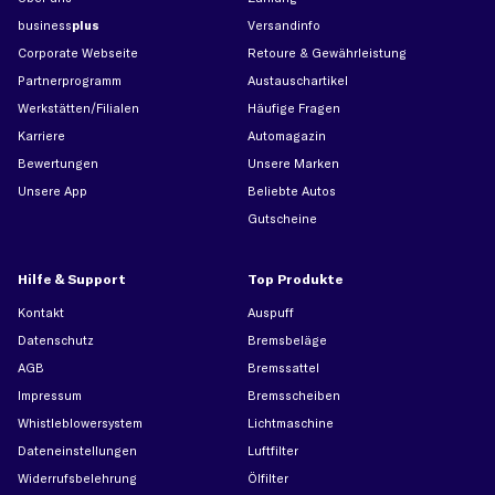
business
plus
Versandinfo
Corporate Webseite
Retoure & Gewährleistung
Partnerprogramm
Austauschartikel
Werkstätten/Filialen
Häufige Fragen
Karriere
Automagazin
Bewertungen
Unsere Marken
Unsere App
Beliebte Autos
Gutscheine
Hilfe & Support
Top Produkte
Kontakt
Auspuff
Datenschutz
Bremsbeläge
AGB
Bremssattel
Impressum
Bremsscheiben
Whistleblowersystem
Lichtmaschine
Dateneinstellungen
Luftfilter
Widerrufsbelehrung
Ölfilter