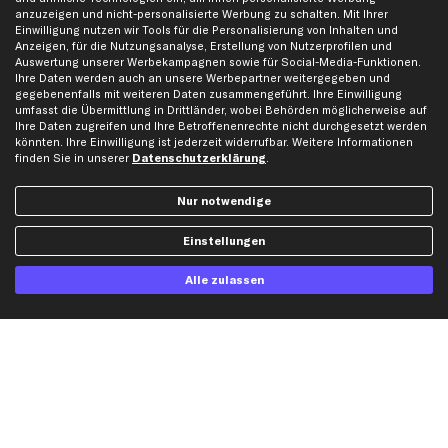
anzuzeigen und nicht-personalisierte Werbung zu schalten. Mit Ihrer
Einwilligung nutzen wir Tools für die Personalisierung von Inhalten und
Versand
Anzeigen, für die Nutzungsanalyse, Erstellung von Nutzerprofilen und
Auswertung unserer Werbekampagnen sowie für Social-Media-Funktionen.
Ihre Daten werden auch an unsere Werbepartner weitergegeben und
gegebenenfalls mit weiteren Daten zusammengeführt. Ihre Einwilligung
umfasst die Übermittlung in Drittländer, wobei Behörden möglicherweise auf
Ihre Daten zugreifen und Ihre Betroffenenrechte nicht durchgesetzt werden
könnten. Ihre Einwilligung ist jederzeit widerrufbar. Weitere Informationen
finden Sie in unserer
Datenschutzerklärung
.
Artikel, Teile, Original und Bestell-Nr. dienen nur zu Vergleichszwecken und sind
keine Herkunftsbezeichnungen. Die Nennung von Namen, Warenzeichen oder
Markennamen erfolgt nur zu Zwecken der Zuordnung unserer Artikel. Die Angaben
Nur notwendige
von diesen in Rechnungen an Fahrzeugbesitzer sind nicht statthaft. Die Ware bleibt
bis zur Bezahlung unser Eigentum.
Einstellungen
Die hier dargestellten Daten, insbesondere die gesamte Datenbank, dürfen nicht
vervielfältigt werden. Die Vervielfältigung und Verbreitung der Daten und der
Alle zulassen
Datenbank ohne vorherige Einwilligung von TecAlliance und/oder die Einbeziehung
Dritter in solche Aktivitäten ist streng verboten. Jegliche unautorisierte Nutzung von
Inhalten stellt eine Verletzung des Urheberrechts dar und kann rechtliche Schritte
nach sich ziehen.
Vertrag widerrufen