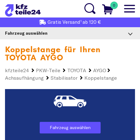
0
1
Gratis
Versand
ab 120 €
Fahrzeug auswählen
Koppelstange für Ihren
TOYOTA AYGO
kfzteile24
PKW-Teile
TOYOTA
AYGO
Achsaufhängung
Stabilisator
Koppelstange
Fahrzeug auswählen