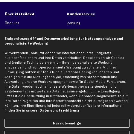
Über kfzteile24
Kundenservice
Über uns
Zahlung
business
plus
Versandinfo
Corporate Webseite
Retoure & Gewährleistung
Endgerätezugriff und Datenverarbeitung für Nutzungsanalyse und
personalisierte Werbung
Partnerprogramm
Austauschartikel
Wir verwenden Tools, mit denen wir Informationen Ihres Endgeräts
Werkstätten/Filialen
Häufige Fragen
auslesen/speichern und Ihre Daten verarbeiten. Dabei setzen wir Cookies
Karriere
Automagazin
und ähnliche Technologien ein, um Ihnen personalisierte Werbung
anzuzeigen und nicht-personalisierte Werbung zu schalten. Mit Ihrer
Bewertungen
Unsere Marken
Einwilligung nutzen wir Tools für die Personalisierung von Inhalten und
Unsere App
Beliebte Autos
Anzeigen, für die Nutzungsanalyse, Erstellung von Nutzerprofilen und
Auswertung unserer Werbekampagnen sowie für Social-Media-Funktionen.
Gutscheine
Ihre Daten werden auch an unsere Werbepartner weitergegeben und
gegebenenfalls mit weiteren Daten zusammengeführt. Ihre Einwilligung
umfasst die Übermittlung in Drittländer, wobei Behörden möglicherweise auf
Hilfe & Support
Top Produkte
Ihre Daten zugreifen und Ihre Betroffenenrechte nicht durchgesetzt werden
könnten. Ihre Einwilligung ist jederzeit widerrufbar. Weitere Informationen
Kontakt
Auspuff
finden Sie in unserer
Datenschutzerklärung
.
Datenschutz
Bremsbeläge
Nur notwendige
AGB
Bremssattel
Impressum
Bremsscheiben