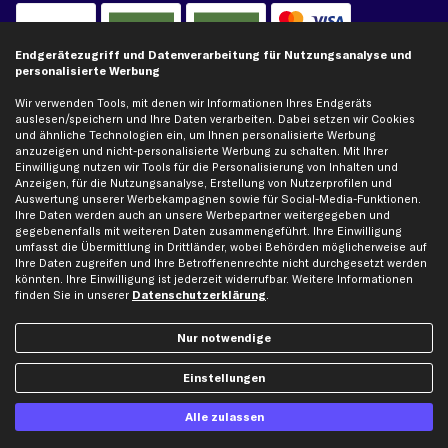
Kreditkarte
Rechnung
Lastschrift
Endgerätezugriff und Datenverarbeitung für Nutzungsanalyse und
personalisierte Werbung
Vorkasse
Wir verwenden Tools, mit denen wir Informationen Ihres Endgeräts
auslesen/speichern und Ihre Daten verarbeiten. Dabei setzen wir Cookies
und ähnliche Technologien ein, um Ihnen personalisierte Werbung
Versand
anzuzeigen und nicht-personalisierte Werbung zu schalten. Mit Ihrer
Einwilligung nutzen wir Tools für die Personalisierung von Inhalten und
Anzeigen, für die Nutzungsanalyse, Erstellung von Nutzerprofilen und
Auswertung unserer Werbekampagnen sowie für Social-Media-Funktionen.
Ihre Daten werden auch an unsere Werbepartner weitergegeben und
gegebenenfalls mit weiteren Daten zusammengeführt. Ihre Einwilligung
umfasst die Übermittlung in Drittländer, wobei Behörden möglicherweise auf
Ihre Daten zugreifen und Ihre Betroffenenrechte nicht durchgesetzt werden
Artikel, Teile, Original und Bestell-Nr. dienen nur zu Vergleichszwecken und sind
könnten. Ihre Einwilligung ist jederzeit widerrufbar. Weitere Informationen
keine Herkunftsbezeichnungen. Die Nennung von Namen, Warenzeichen oder
finden Sie in unserer
Datenschutzerklärung
.
Markennamen erfolgt nur zu Zwecken der Zuordnung unserer Artikel. Die Angaben
von diesen in Rechnungen an Fahrzeugbesitzer sind nicht statthaft. Die Ware bleibt
bis zur Bezahlung unser Eigentum.
Nur notwendige
Die hier dargestellten Daten, insbesondere die gesamte Datenbank, dürfen nicht
Einstellungen
vervielfältigt werden. Die Vervielfältigung und Verbreitung der Daten und der
Datenbank ohne vorherige Einwilligung von TecAlliance und/oder die Einbeziehung
Dritter in solche Aktivitäten ist streng verboten. Jegliche unautorisierte Nutzung von
Alle zulassen
Inhalten stellt eine Verletzung des Urheberrechts dar und kann rechtliche Schritte
nach sich ziehen.