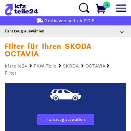
0
1
Gratis
Versand
ab 120 €
Fahrzeug auswählen
Filter für Ihren
SKODA
OCTAVIA
kfzteile24
PKW-Teile
SKODA
OCTAVIA
Filter
Fahrzeug auswählen