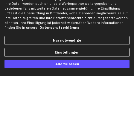
Ihre Daten werden auch an unsere Werbepartner weitergegeben und
Opel Ersatzteile
gegebenenfalls mit weiteren Daten zusammengeführt. Ihre Einwilligung
Peugeot Ersatzteile
umfasst die Übermittlung in Drittländer, wobei Behörden möglicherweise auf
Ihre Daten zugreifen und Ihre Betroffenenrechte nicht durchgesetzt werden
Renault Ersatzteile
könnten. Ihre Einwilligung ist jederzeit widerrufbar. Weitere Informationen
Seat Ersatzteile
finden Sie in unserer
Datenschutzerklärung
.
Skoda Ersatzteile
Nur notwendige
VW Ersatzteile
Einstellungen
Social Media
Alle zulassen
Jetzt APP Downloaden
kfzteile24 Newsletter
Alle Angebote, Rabatte & Specials.