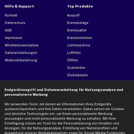
Hilfe & Support
Top Produkte
Kontakt
Auspuff
Datenschutz
Bremsbeläge
AGB
Bremssattel
Impressum
Bremsscheiben
Whistleblowersystem
Lichtmaschine
Dateneinstellungen
Luftfilter
Widerrufsbelehrung
Ölfilter
Querlenker
Stoßdämpfer
Scheibenwischer
Endgerätezugriff und Datenverarbeitung für Nutzungsanalyse und
personalisierte Werbung
Top Automarken
Wir verwenden Tools, mit denen wir Informationen Ihres Endgeräts
Audi Ersatzteile
auslesen/speichern und Ihre Daten verarbeiten. Dabei setzen wir Cookies
und ähnliche Technologien ein, um Ihnen personalisierte Werbung
BMW Ersatzteile
anzuzeigen und nicht-personalisierte Werbung zu schalten. Mit Ihrer
Ford Ersatzteile
Einwilligung nutzen wir Tools für die Personalisierung von Inhalten und
Anzeigen, für die Nutzungsanalyse, Erstellung von Nutzerprofilen und
Mercedes-Benz Ersatzteile
Auswertung unserer Werbekampagnen sowie für Social-Media-Funktionen.