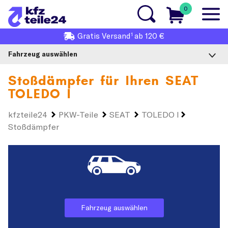
0
1
Gratis
Versand
ab 120 €
Fahrzeug auswählen
Stoßdämpfer für Ihren
SEAT
TOLEDO I
kfzteile24
PKW-Teile
SEAT
TOLEDO I
Stoßdämpfer
Fahrzeug auswählen