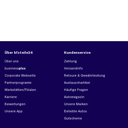
Über kfzteile24
Kundenservice
Über uns
Zahlung
business
plus
Versandinfo
Corporate Webseite
Retoure & Gewährleistung
Partnerprogramm
Austauschartikel
Werkstätten/Filialen
Häufige Fragen
Karriere
Automagazin
Bewertungen
Unsere Marken
Unsere App
Beliebte Autos
Gutscheine