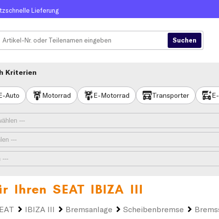
itzschnelle Lieferung
 Kriterien
E-Auto
Motorrad
E-Motorrad
Transporter
E-
ür Ihren
SEAT IBIZA III
EAT
IBIZA III
Bremsanlage
Scheibenbremse
Brems