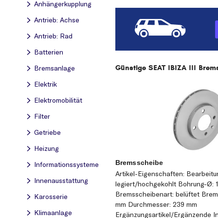
Anhängerkupplung
Antrieb: Achse
Antrieb: Rad
Batterien
Günstige SEAT IBIZA III Brems
Bremsanlage
Elektrik
Elektromobilität
Filter
Getriebe
Heizung
Bremsscheibe
Informationssysteme
Artikel-Eigenschaften: Bearbeitu
Innenausstattung
legiert/hochgekohlt Bohrung-Ø: 
Bremsscheibenart: belüftet Bre
Karosserie
mm Durchmesser: 239 mm
Klimaanlage
Ergänzungsartikel/Ergänzende In