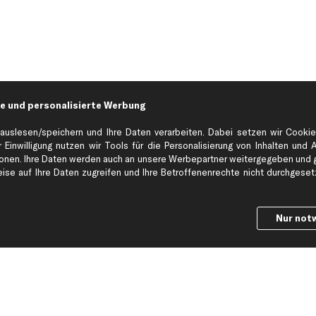
e und personalisierte Werbung
auslesen/speichern und Ihre Daten verarbeiten. Dabei setzen wir Cookie
 Einwilligung nutzen wir Tools für die Personalisierung von Inhalten und 
en. Ihre Daten werden auch an unsere Werbepartner weitergegeben und ge
Hilfe & Support
Top Produkt
se auf Ihre Daten zugreifen und Ihre Betroffenenrechte nicht durchgesetzt
Kontakt
Auspuff
Datenschutz
Bremsbeläge
Nur not
ng
AGB
Bremssattel
Impressum
Bremsscheiben
Whistleblowersystem
Lichtmaschine
Dateneinstellungen
Luftfilter
Widerrufsbelehrung
Ölfilter
Querlenker