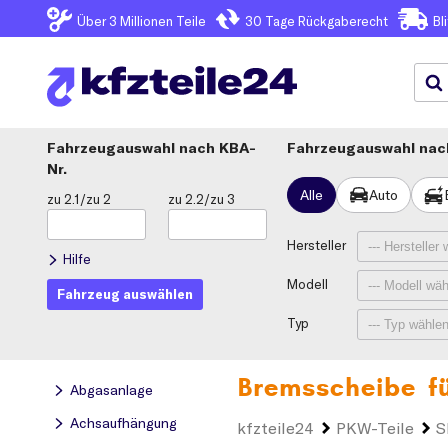
Über 3
Millionen Teile
30 Tage
Rückgaberecht
Bl
Fahrzeugauswahl
KBA-
Fahrzeugauswahl nach
Nr.
Alle
Auto
zu 2.1/zu 2
zu 2.2/zu 3
Hersteller
Hilfe
Modell
Fahrzeug auswählen
Typ
Bremsscheibe f
Abgasanlage
Achsaufhängung
kfzteile24
PKW-Teile
S