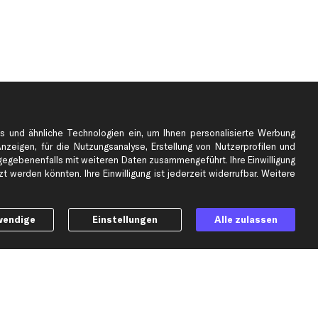
s und ähnliche Technologien ein, um Ihnen personalisierte Werbung
Anzeigen, für die Nutzungsanalyse, Erstellung von Nutzerprofilen und
gebenenfalls mit weiteren Daten zusammengeführt. Ihre Einwilligung
e
Top Automarken
 werden könnten. Ihre Einwilligung ist jederzeit widerrufbar. Weitere
Audi Ersatzteile
BMW Ersatzteile
wendige
Einstellungen
Alle zulassen
Ford Ersatzteile
Mercedes-Benz Ersatzteile
Opel Ersatzteile
Peugeot Ersatzteile
Renault Ersatzteile
Seat Ersatzteile