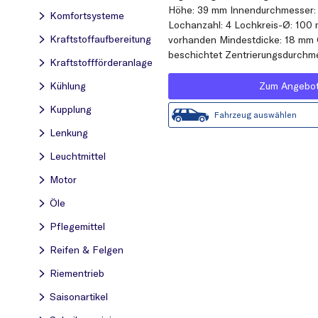
Höhe: 39 mm Innendurchmesser:
Komfortsysteme
Lochanzahl: 4 Lochkreis-Ø: 1
Kraftstoff­aufbereitung
vorhanden Mindestdicke: 18 mm 
beschichtet Zentrierungsdurchm
Kraftstoff­förderanlage
Zum Angebo
Kühlung
Kupplung
Fahrzeug auswählen
Lenkung
Leuchtmittel
Motor
Öle
Pflegemittel
Reifen & Felgen
Riementrieb
Saisonartikel