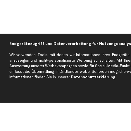
Endgerätezugriff und Datenverarbeitung für Nutzungsanalys
Wir verwenden Tools, mit denen wir Informationen Ihres Endgeräts 
anzuzeigen und nicht-personalisierte Werbung zu schalten. Mit Ihrer
Auswertung unserer Werbekampagnen sowie für Social-Media-Funktion
Über kfzteile24
Kundenservice
umfasst die Übermittlung in Drittländer, wobei Behörden möglicherwei
Über uns
Zahlung
Informationen finden Sie in unserer
Datenschutzerklärung
.
business
plus
Versandinfo
Corporate Webseite
Retoure & Gewährleistu
Partnerprogramm
Austauschartikel
Werkstätten/Filialen
Häufige Fragen
Karriere
Automagazin
Bewertungen
Unsere Marken
Unsere App
Beliebte Autos