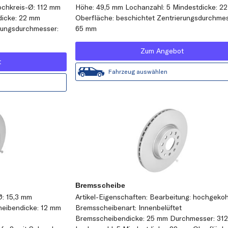
ochkreis-Ø: 112 mm
Höhe: 49,5 mm Lochanzahl: 5 Mindestdicke: 2
icke: 22 mm
Oberfläche: beschichtet Zentrierungsdurchmes
rungsdurchmesser:
65 mm
Zum Angebot
t
Fahrzeug auswählen
Bremsscheibe
Ø: 15,3 mm
Artikel-Eigenschaften: Bearbeitung: hochgekoh
heibendicke: 12 mm
Bremsscheibenart: Innenbelüftet
Bremsscheibendicke: 25 mm Durchmesser: 31