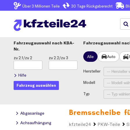
Über 3
Millionen Teile
30 Tage
Rückgaberecht
Bl
Fahrzeugauswahl
KBA-
Fahrzeugauswahl nach
Nr.
Alle
Auto
zu 2.1/zu 2
zu 2.2/zu 3
Hersteller
Hilfe
Modell
Fahrzeug auswählen
Typ
Bremsscheibe f
Abgasanlage
Achsaufhängung
kfzteile24
PKW-Teile
S