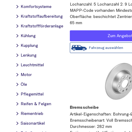
Lochanzahl: 5 Lochanzahl 2: 9 L
Komfortsysteme
MAPP-Code vorhanden Mindestd
Kraftstoff­aufbereitung
Oberfläche: beschichtet Zentrie
65 mm
Kraftstoff­förderanlage
Zum Angebo
Kühlung
Kupplung
Fahrzeug auswählen
Lenkung
Leuchtmittel
Motor
Öle
Pflegemittel
Reifen & Felgen
Bremsscheibe
Riementrieb
Artikel-Eigenschaften: Bohrung-
Bremsscheibenart: Voll Bremssc
Saisonartikel
Durchmesser: 282 mm