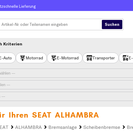
itzschnelle Lieferung
 Kriterien
E-Auto
Motorrad
E-Motorrad
Transporter
E-
ür Ihren
SEAT ALHAMBRA
EAT
ALHAMBRA
Bremsanlage
Scheibenbremse
Br