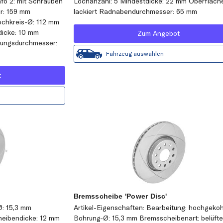
fo 2: mit Schrauben
Lochanzahl: 5 Mindestdicke: 22 mm Oberfläch
r: 159 mm
lackiert Radnabendurchmesser: 65 mm
ochkreis-Ø: 112 mm
icke: 10 mm
Zum Angebot
rungsdurchmesser:
Fahrzeug auswählen
t
Bremsscheibe 'Power Disc'
Ø: 15,3 mm
Artikel-Eigenschaften: Bearbeitung: hochgekoh
heibendicke: 12 mm
Bohrung-Ø: 15,3 mm Bremsscheibenart: belüfte