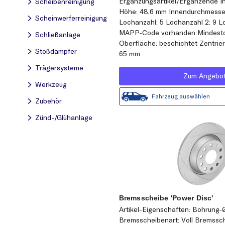
Ergänzungsartikel/Ergänzende In
Scheibenreinigung
Höhe: 48,6 mm Innendurchmesse
Scheinwerferreinigung
Lochanzahl: 5 Lochanzahl 2: 9 L
MAPP-Code vorhanden Mindestd
Schließanlage
Oberfläche: beschichtet Zentrie
Stoßdämpfer
65 mm
Trägersysteme
Zum Angebo
Werkzeug
Fahrzeug auswählen
Zubehör
Zünd-/Glühanlage
Bremsscheibe 'Power Disc'
Artikel-Eigenschaften: Bohrung-
Bremsscheibenart: Voll Bremssc