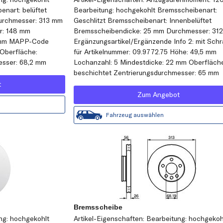
nart: belüftet
Bearbeitung: hochgekohlt Bremsscheibenart:
urchmesser: 313 mm
Geschlitzt Bremsscheibenart: Innenbelüftet
r: 148 mm
Bremsscheibendicke: 25 mm Durchmesser: 31
2 mm MAPP-Code
Ergänzungsartikel/Ergänzende Info 2: mit Sch
Oberfläche:
für Artikelnummer: 09.9772.75 Höhe: 49,5 mm
esser: 68,2 mm
Lochanzahl: 5 Mindestdicke: 22 mm Oberfläch
beschichtet Zentrierungsdurchmesser: 65 mm
t
Zum Angebot
Fahrzeug auswählen
Bremsscheibe
ung: hochgekohlt
Artikel-Eigenschaften: Bearbeitung: hochgekoh