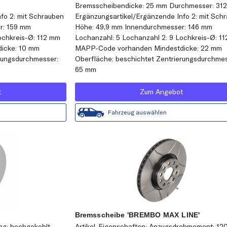
Bremsscheibendicke: 25 mm Durchmesser: 31
fo 2: mit Schrauben
Ergänzungsartikel/Ergänzende Info 2: mit Sch
r: 159 mm
Höhe: 49,9 mm Innendurchmesser: 146 mm
ochkreis-Ø: 112 mm
Lochanzahl: 5 Lochanzahl 2: 9 Lochkreis-Ø: 1
icke: 10 mm
MAPP-Code vorhanden Mindestdicke: 22 mm
rungsdurchmesser:
Oberfläche: beschichtet Zentrierungsdurchmes
65 mm
t
Zum Angebot
Fahrzeug auswählen
Bremsscheibe 'BREMBO MAX LINE'
ung: hochgekohlt
Artikel-Eigenschaften: Anzugsdrehmoment: 12