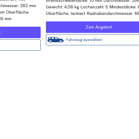
Bremsscheibendicke: 10 mm Durchmesser: 26
chmesser: 282 mm
Gewicht: 4,08 kg Lochanzahl: 5 Mindestdicke:
mm Oberfläche:
Oberfläche: lackiert Radnabendurchmesser: 
 65 mm
Zum Angebot
t
Fahrzeug auswählen