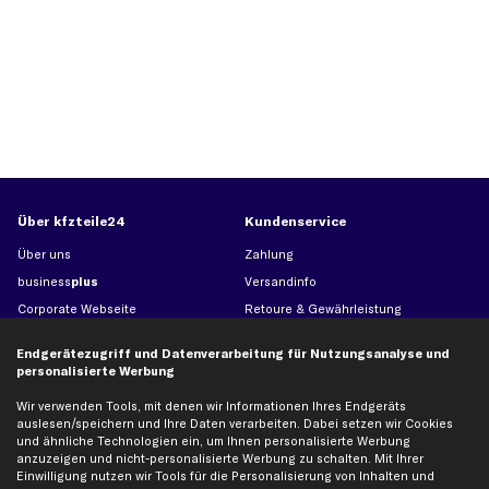
Über kfzteile24
Kundenservice
Über uns
Zahlung
business
plus
Versandinfo
Corporate Webseite
Retoure & Gewährleistung
Partnerprogramm
Austauschartikel
Endgerätezugriff und Datenverarbeitung für Nutzungsanalyse und
Werkstätten/Filialen
Häufige Fragen
personalisierte Werbung
Karriere
Automagazin
Wir verwenden Tools, mit denen wir Informationen Ihres Endgeräts
Bewertungen
Unsere Marken
auslesen/speichern und Ihre Daten verarbeiten. Dabei setzen wir Cookies
und ähnliche Technologien ein, um Ihnen personalisierte Werbung
Unsere App
Beliebte Autos
anzuzeigen und nicht-personalisierte Werbung zu schalten. Mit Ihrer
Gutscheine
Einwilligung nutzen wir Tools für die Personalisierung von Inhalten und