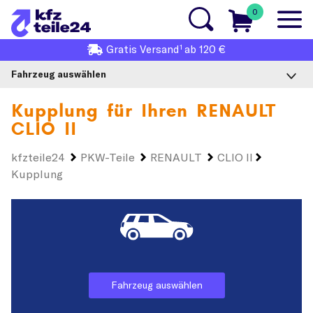
0
1
Gratis
Versand
ab 120 €
Fahrzeug auswählen
Kupplung für Ihren
RENAULT
CLIO II
kfzteile24
PKW-Teile
RENAULT
CLIO II
Kupplung
Fahrzeug auswählen