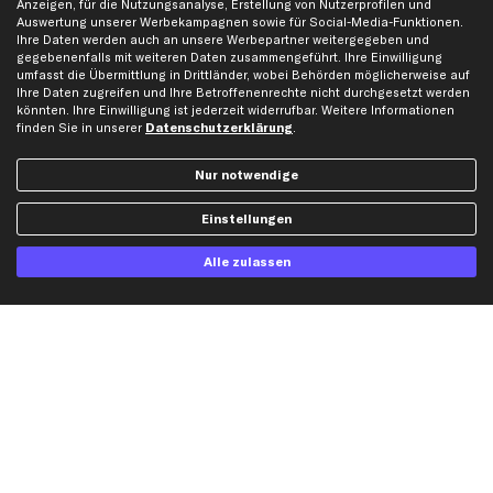
Anzeigen, für die Nutzungsanalyse, Erstellung von Nutzerprofilen und
Auswertung unserer Werbekampagnen sowie für Social-Media-Funktionen.
Ihre Daten werden auch an unsere Werbepartner weitergegeben und
Hilfe & Support
Top Produkte
gegebenenfalls mit weiteren Daten zusammengeführt. Ihre Einwilligung
umfasst die Übermittlung in Drittländer, wobei Behörden möglicherweise auf
Kontakt
Auspuff
Ihre Daten zugreifen und Ihre Betroffenenrechte nicht durchgesetzt werden
Datenschutz
Bremsbeläge
könnten. Ihre Einwilligung ist jederzeit widerrufbar. Weitere Informationen
finden Sie in unserer
Datenschutzerklärung
.
AGB
Bremssattel
Impressum
Bremsscheiben
Nur notwendige
Whistleblowersystem
Lichtmaschine
Dateneinstellungen
Luftfilter
Einstellungen
Widerrufsbelehrung
Ölfilter
Alle zulassen
Querlenker
Stoßdämpfer
Scheibenwischer
Top Automarken
Audi Ersatzteile
BMW Ersatzteile
Ford Ersatzteile