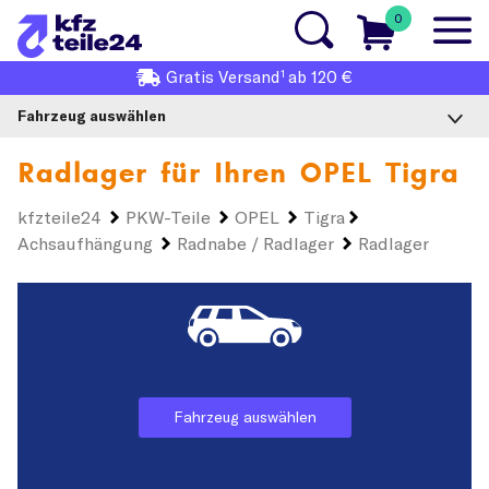
0
1
Gratis
Versand
ab 120 €
Fahrzeug auswählen
Radlager für Ihren
OPEL Tigra
kfzteile24
PKW-Teile
OPEL
Tigra
Achsaufhängung
Radnabe / Radlager
Radlager
Fahrzeug auswählen