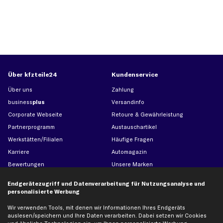
Über kfzteile24
Kundenservice
Über uns
Zahlung
business
plus
Versandinfo
Corporate Webseite
Retoure & Gewährleistung
Partnerprogramm
Austauschartikel
Werkstätten/Filialen
Häufige Fragen
Karriere
Automagazin
Bewertungen
Unsere Marken
Unsere App
Beliebte Autos
Endgerätezugriff und Datenverarbeitung für Nutzungsanalyse und
Gutscheine
personalisierte Werbung
Wir verwenden Tools, mit denen wir Informationen Ihres Endgeräts
auslesen/speichern und Ihre Daten verarbeiten. Dabei setzen wir Cookies
Hilfe & Support
Top Produkte