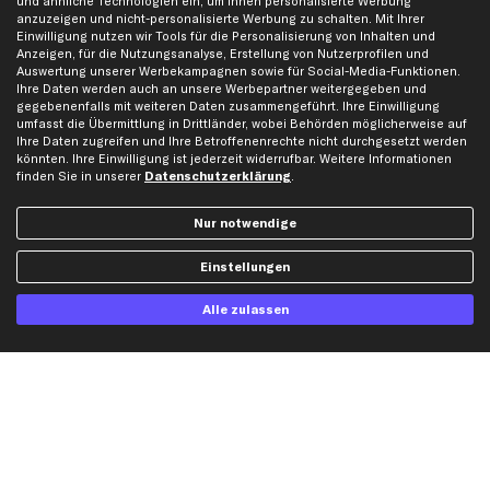
und ähnliche Technologien ein, um Ihnen personalisierte Werbung
Kontakt
Auspuff
anzuzeigen und nicht-personalisierte Werbung zu schalten. Mit Ihrer
Einwilligung nutzen wir Tools für die Personalisierung von Inhalten und
Datenschutz
Bremsbeläge
Anzeigen, für die Nutzungsanalyse, Erstellung von Nutzerprofilen und
Auswertung unserer Werbekampagnen sowie für Social-Media-Funktionen.
AGB
Bremssattel
Ihre Daten werden auch an unsere Werbepartner weitergegeben und
Impressum
Bremsscheiben
gegebenenfalls mit weiteren Daten zusammengeführt. Ihre Einwilligung
umfasst die Übermittlung in Drittländer, wobei Behörden möglicherweise auf
Whistleblowersystem
Lichtmaschine
Ihre Daten zugreifen und Ihre Betroffenenrechte nicht durchgesetzt werden
Dateneinstellungen
Luftfilter
könnten. Ihre Einwilligung ist jederzeit widerrufbar. Weitere Informationen
finden Sie in unserer
Datenschutzerklärung
.
Widerrufsbelehrung
Ölfilter
Querlenker
Nur notwendige
Stoßdämpfer
Scheibenwischer
Einstellungen
Alle zulassen
Top Automarken
Audi Ersatzteile
BMW Ersatzteile
Ford Ersatzteile
Mercedes-Benz Ersatzteile
Opel Ersatzteile