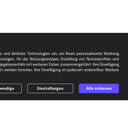
s und ähnliche Technologien ein, um Ihnen personalisierte Werbung
Anzeigen, für die Nutzungsanalyse, Erstellung von Nutzerprofilen und
gebenenfalls mit weiteren Daten zusammengeführt. Ihre Einwilligung
e
Top Automarken
 werden könnten. Ihre Einwilligung ist jederzeit widerrufbar. Weitere
Audi Ersatzteile
BMW Ersatzteile
wendige
Einstellungen
Alle zulassen
Ford Ersatzteile
Mercedes-Benz Ersatzteile
Opel Ersatzteile
Peugeot Ersatzteile
Renault Ersatzteile
Seat Ersatzteile