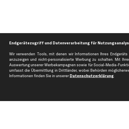
Endgerätezugriff und Datenverarbeitung für Nutzungsanalys
Wir verwenden Tools, mit denen wir Informationen Ihres Endgeräts 
anzuzeigen und nicht-personalisierte Werbung zu schalten. Mit Ihrer
Auswertung unserer Werbekampagnen sowie für Social-Media-Funktion
Über kfzteile24
Kundenservice
umfasst die Übermittlung in Drittländer, wobei Behörden möglicherwei
Über uns
Zahlung
Informationen finden Sie in unserer
Datenschutzerklärung
.
business
plus
Versandinfo
Corporate Webseite
Retoure & Gewährleistu
Partnerprogramm
Austauschartikel
Werkstätten/Filialen
Häufige Fragen
Karriere
Automagazin
Bewertungen
Unsere Marken
Unsere App
Beliebte Autos