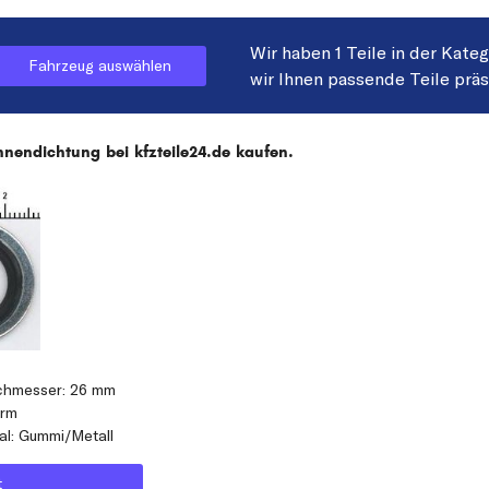
Wir haben 1 Teile in der Kate
Fahrzeug auswählen
wir Ihnen passende Teile prä
nendichtung bei kfzteile24.de kaufen.
rchmesser: 26 mm
orm
al: Gummi/Metall
t