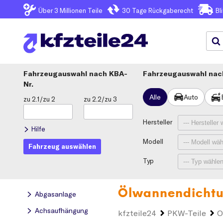
Über 3
Millionen Teile
30 Tage
Rückgaberecht
Bl
Fahrzeugauswahl
KBA-
Fahrzeugauswahl nach
Nr.
Alle
Auto
zu 2.1/zu 2
zu 2.2/zu 3
Hersteller
Hilfe
Modell
Fahrzeug auswählen
Typ
Ölwannendichtu
Abgasanlage
Achsaufhängung
kfzteile24
PKW-Teile
O