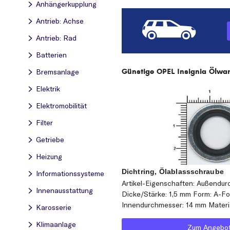
Anhängerkupplung
Antrieb: Achse
Antrieb: Rad
Batterien
Günstige OPEL Insignia Ölwan
Bremsanlage
Elektrik
Elektromobilität
Filter
Getriebe
Heizung
Dichtring, Ölablassschraube
Informationssysteme
Artikel-Eigenschaften: Außendu
Innenausstattung
Dicke/Stärke: 1,5 mm Form: A-F
Innendurchmesser: 14 mm Materi
Karosserie
Klimaanlage
Zum Angebo