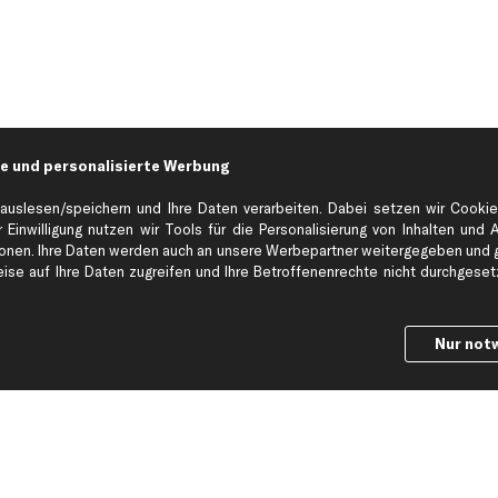
e und personalisierte Werbung
auslesen/speichern und Ihre Daten verarbeiten. Dabei setzen wir Cookie
 Einwilligung nutzen wir Tools für die Personalisierung von Inhalten und 
en. Ihre Daten werden auch an unsere Werbepartner weitergegeben und ge
Hilfe & Support
Top Produkt
se auf Ihre Daten zugreifen und Ihre Betroffenenrechte nicht durchgesetzt
Kontakt
Auspuff
Datenschutz
Bremsbeläge
Nur not
ng
AGB
Bremssattel
Impressum
Bremsscheiben
Whistleblowersystem
Lichtmaschine
Dateneinstellungen
Luftfilter
Widerrufsbelehrung
Ölfilter
Querlenker