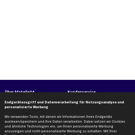
Über kfzteile24
Kundenservice
Über uns
Zahlung
Endgerätezugriff und Datenverarbeitung für Nutzungsanalyse und
personalisierte Werbung
business
plus
Versandinfo
Corporate Webseite
Retoure & Gewährleistung
Wir verwenden Tools, mit denen wir Informationen Ihres Endgeräts
auslesen/speichern und Ihre Daten verarbeiten. Dabei setzen wir Cookies
Partnerprogramm
Austauschartikel
und ähnliche Technologien ein, um Ihnen personalisierte Werbung
anzuzeigen und nicht-personalisierte Werbung zu schalten. Mit Ihrer
Werkstätten/Filialen
Häufige Fragen