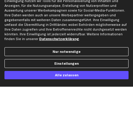
Einwilligung nutzen wir Tools für die Personalisierung von Inhalten und
Karriere
Automagazin
Anzeigen, für die Nutzungsanalyse, Erstellung von Nutzerprofilen und
Auswertung unserer Werbekampagnen sowie für Social-Media-Funktionen.
Bewertungen
Unsere Marken
Ihre Daten werden auch an unsere Werbepartner weitergegeben und
Unsere App
Beliebte Autos
gegebenenfalls mit weiteren Daten zusammengeführt. Ihre Einwilligung
umfasst die Übermittlung in Drittländer, wobei Behörden möglicherweise auf
Gutscheine
Ihre Daten zugreifen und Ihre Betroffenenrechte nicht durchgesetzt werden
könnten. Ihre Einwilligung ist jederzeit widerrufbar. Weitere Informationen
finden Sie in unserer
Datenschutzerklärung
.
Hilfe & Support
Top Produkte
Kontakt
Auspuff
Nur notwendige
Datenschutz
Bremsbeläge
Einstellungen
AGB
Bremssattel
Impressum
Bremsscheiben
Alle zulassen
Whistleblowersystem
Lichtmaschine
Dateneinstellungen
Luftfilter
Widerrufsbelehrung
Ölfilter
Querlenker
Stoßdämpfer
Scheibenwischer