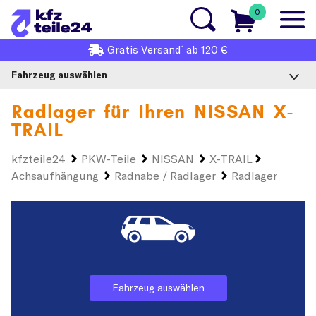
0
1
Gratis
Versand
ab 120 €
Fahrzeug auswählen
Radlager für Ihren
NISSAN X-
TRAIL
kfzteile24
PKW-Teile
NISSAN
X-TRAIL
Achsaufhängung
Radnabe / Radlager
Radlager
Fahrzeug auswählen