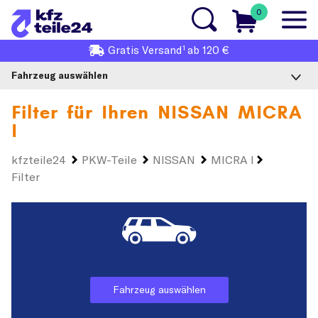
0
1
Gratis
Versand
ab 120 €
Fahrzeug auswählen
Filter für Ihren
NISSAN MICRA
I
kfzteile24
PKW-Teile
NISSAN
MICRA I
Filter
Fahrzeug auswählen