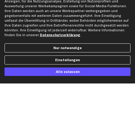
Anzeigen, für die Nutzungsanalyse, Erstellung von Nutzerprofilen und
Auswertung unserer Werbekampagnen sowie für Social-Media-Funktionen.
Ihre Daten werden auch an unsere Werbepartner weitergegeben und
Hilfe & Support
Top Produkte
gegebenenfalls mit weiteren Daten zusammengeführt. Ihre Einwilligung
umfasst die Übermittlung in Drittländer, wobei Behörden möglicherweise auf
Kontakt
Auspuff
Ihre Daten zugreifen und Ihre Betroffenenrechte nicht durchgesetzt werden
Datenschutz
Bremsbeläge
könnten. Ihre Einwilligung ist jederzeit widerrufbar. Weitere Informationen
finden Sie in unserer
Datenschutzerklärung
.
AGB
Bremssattel
Impressum
Bremsscheiben
Nur notwendige
Whistleblowersystem
Lichtmaschine
Dateneinstellungen
Luftfilter
Einstellungen
Widerrufsbelehrung
Ölfilter
Alle zulassen
Querlenker
Stoßdämpfer
Scheibenwischer
Top Automarken
Audi Ersatzteile
BMW Ersatzteile
Ford Ersatzteile