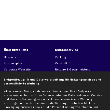
Über kfzteile24
Kundenservice
Über uns
Zahlung
business
plus
Versandinfo
Corporate Webseite
Retoure & Gewährleistung
Partnerprogramm
Austauschartikel
Endgerätezugriff und Datenverarbeitung für Nutzungsanalyse und
Werkstätten/Filialen
Häufige Fragen
personalisierte Werbung
Karriere
Automagazin
Wir verwenden Tools, mit denen wir Informationen Ihres Endgeräts
Bewertungen
Unsere Marken
auslesen/speichern und Ihre Daten verarbeiten. Dabei setzen wir Cookies
und ähnliche Technologien ein, um Ihnen personalisierte Werbung
Unsere App
Beliebte Autos
anzuzeigen und nicht-personalisierte Werbung zu schalten. Mit Ihrer
Gutscheine
Einwilligung nutzen wir Tools für die Personalisierung von Inhalten und