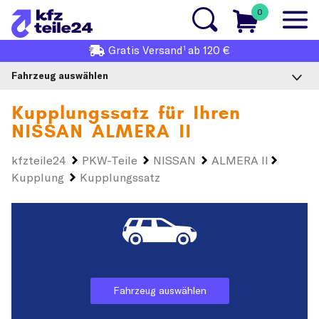
0
1
Gratis
Versand
ab 120 €
Fahrzeug auswählen
Kupplungssatz für Ihren
NISSAN ALMERA II
kfzteile24
PKW-Teile
NISSAN
ALMERA II
Kupplung
Kupplungssatz
Fahrzeug auswählen