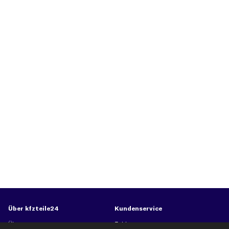
Über kfzteile24
Kundenservice
Über uns
Zahlung