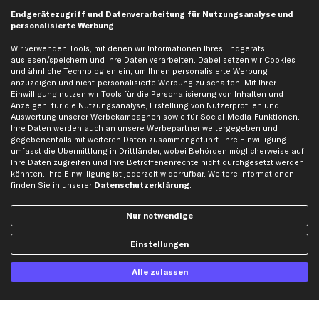
business
plus
Versandinfo
Endgerätezugriff und Datenverarbeitung für Nutzungsanalyse und
personalisierte Werbung
Corporate Webseite
Retoure & Gewährleistung
Partnerprogramm
Austauschartikel
Wir verwenden Tools, mit denen wir Informationen Ihres Endgeräts
auslesen/speichern und Ihre Daten verarbeiten. Dabei setzen wir Cookies
Werkstätten/Filialen
Häufige Fragen
und ähnliche Technologien ein, um Ihnen personalisierte Werbung
Karriere
Automagazin
anzuzeigen und nicht-personalisierte Werbung zu schalten. Mit Ihrer
Einwilligung nutzen wir Tools für die Personalisierung von Inhalten und
Bewertungen
Unsere Marken
Anzeigen, für die Nutzungsanalyse, Erstellung von Nutzerprofilen und
Auswertung unserer Werbekampagnen sowie für Social-Media-Funktionen.
Unsere App
Beliebte Autos
Ihre Daten werden auch an unsere Werbepartner weitergegeben und
Gutscheine
gegebenenfalls mit weiteren Daten zusammengeführt. Ihre Einwilligung
umfasst die Übermittlung in Drittländer, wobei Behörden möglicherweise auf
Ihre Daten zugreifen und Ihre Betroffenenrechte nicht durchgesetzt werden
könnten. Ihre Einwilligung ist jederzeit widerrufbar. Weitere Informationen
Hilfe & Support
Top Produkte
finden Sie in unserer
Datenschutzerklärung
.
Kontakt
Auspuff
Datenschutz
Bremsbeläge
Nur notwendige
AGB
Bremssattel
Einstellungen
Impressum
Bremsscheiben
Whistleblowersystem
Lichtmaschine
Alle zulassen
Dateneinstellungen
Luftfilter
Widerrufsbelehrung
Ölfilter