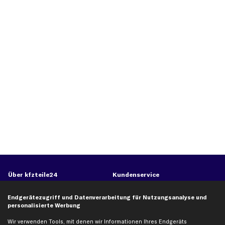
Über kfzteile24
Kundenservice
Über uns
Zahlung
Endgerätezugriff und Datenverarbeitung für Nutzungsanalyse und
business
plus
Versandinfo
personalisierte Werbung
Corporate Webseite
Retoure & Gewährleistung
Wir verwenden Tools, mit denen wir Informationen Ihres Endgeräts