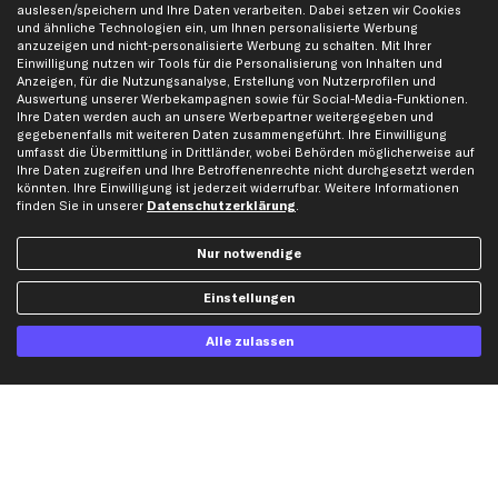
Partnerprogramm
Austauschartikel
auslesen/speichern und Ihre Daten verarbeiten. Dabei setzen wir Cookies
und ähnliche Technologien ein, um Ihnen personalisierte Werbung
Werkstätten/Filialen
Häufige Fragen
anzuzeigen und nicht-personalisierte Werbung zu schalten. Mit Ihrer
Karriere
Automagazin
Einwilligung nutzen wir Tools für die Personalisierung von Inhalten und
Anzeigen, für die Nutzungsanalyse, Erstellung von Nutzerprofilen und
Bewertungen
Unsere Marken
Auswertung unserer Werbekampagnen sowie für Social-Media-Funktionen.
Ihre Daten werden auch an unsere Werbepartner weitergegeben und
Unsere App
Beliebte Autos
gegebenenfalls mit weiteren Daten zusammengeführt. Ihre Einwilligung
Gutscheine
umfasst die Übermittlung in Drittländer, wobei Behörden möglicherweise auf
Ihre Daten zugreifen und Ihre Betroffenenrechte nicht durchgesetzt werden
könnten. Ihre Einwilligung ist jederzeit widerrufbar. Weitere Informationen
Hilfe & Support
Top Produkte
finden Sie in unserer
Datenschutzerklärung
.
Kontakt
Auspuff
Nur notwendige
Datenschutz
Bremsbeläge
AGB
Bremssattel
Einstellungen
Impressum
Bremsscheiben
Alle zulassen
Whistleblowersystem
Lichtmaschine
Dateneinstellungen
Luftfilter
Widerrufsbelehrung
Ölfilter
Querlenker
Stoßdämpfer
Scheibenwischer