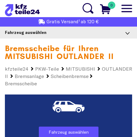
0
1
Gratis
Versand
ab 120 €
Fahrzeug auswählen
Bremsscheibe für Ihren
MITSUBISHI OUTLANDER II
kfzteile24
PKW-Teile
MITSUBISHI
OUTLANDER
II
Bremsanlage
Scheibenbremse
Bremsscheibe
Fahrzeug auswählen