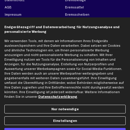
Datenschutz
Bremsbeläge
AGB
Bremssattel
Impressum
Bremsscheiben
Whistleblowersystem
Lichtmaschine
Endgerätezugriff und Datenverarbeitung für Nutzungsanalyse und
Dateneinstellungen
Luftfilter
personalisierte Werbung
Widerrufsbelehrung
Ölfilter
Wir verwenden Tools, mit denen wir Informationen Ihres Endgeräts
Querlenker
auslesen/speichern und Ihre Daten verarbeiten. Dabei setzen wir Cookies
und ähnliche Technologien ein, um Ihnen personalisierte Werbung
Stoßdämpfer
anzuzeigen und nicht-personalisierte Werbung zu schalten. Mit Ihrer
Scheibenwischer
Einwilligung nutzen wir Tools für die Personalisierung von Inhalten und
Anzeigen, für die Nutzungsanalyse, Erstellung von Nutzerprofilen und
Auswertung unserer Werbekampagnen sowie für Social-Media-Funktionen.
Ihre Daten werden auch an unsere Werbepartner weitergegeben und
Top Automarken
gegebenenfalls mit weiteren Daten zusammengeführt. Ihre Einwilligung
umfasst die Übermittlung in Drittländer, wobei Behörden möglicherweise auf
Audi Ersatzteile
Ihre Daten zugreifen und Ihre Betroffenenrechte nicht durchgesetzt werden
BMW Ersatzteile
könnten. Ihre Einwilligung ist jederzeit widerrufbar. Weitere Informationen
finden Sie in unserer
Datenschutzerklärung
.
Ford Ersatzteile
Mercedes-Benz Ersatzteile
Nur notwendige
Opel Ersatzteile
Peugeot Ersatzteile
Einstellungen
Renault Ersatzteile