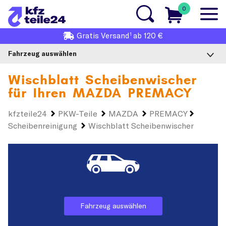
0
1
Gratis
Versand
ab 120 €
Fahrzeug auswählen
Wischblatt Scheibenwischer
für Ihren
MAZDA PREMACY
kfzteile24
PKW-Teile
MAZDA
PREMACY
Scheibenreinigung
Wischblatt Scheibenwischer
Fahrzeug auswählen