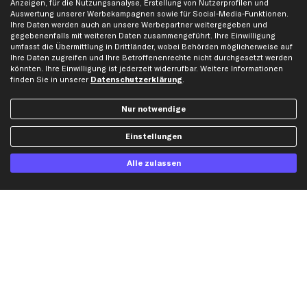
Anzeigen, für die Nutzungsanalyse, Erstellung von Nutzerprofilen und
Auswertung unserer Werbekampagnen sowie für Social-Media-Funktionen.
Ihre Daten werden auch an unsere Werbepartner weitergegeben und
Hilfe & Support
Top Produkte
gegebenenfalls mit weiteren Daten zusammengeführt. Ihre Einwilligung
umfasst die Übermittlung in Drittländer, wobei Behörden möglicherweise auf
Kontakt
Auspuff
Ihre Daten zugreifen und Ihre Betroffenenrechte nicht durchgesetzt werden
Datenschutz
Bremsbeläge
könnten. Ihre Einwilligung ist jederzeit widerrufbar. Weitere Informationen
finden Sie in unserer
Datenschutzerklärung
.
AGB
Bremssattel
Impressum
Bremsscheiben
Nur notwendige
Whistleblowersystem
Lichtmaschine
Dateneinstellungen
Luftfilter
Einstellungen
Widerrufsbelehrung
Ölfilter
Alle zulassen
Querlenker
Stoßdämpfer
Scheibenwischer
Top Automarken
Audi Ersatzteile
BMW Ersatzteile
Ford Ersatzteile