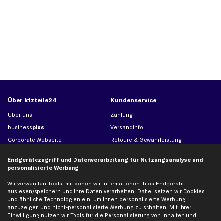
Über kfzteile24
Kundenservice
Über uns
Zahlung
business
plus
Versandinfo
Corporate Webseite
Retoure & Gewährleistung
Partnerprogramm
Austauschartikel
Endgerätezugriff und Datenverarbeitung für Nutzungsanalyse und
Werkstätten/Filialen
Häufige Fragen
personalisierte Werbung
Karriere
Automagazin
Wir verwenden Tools, mit denen wir Informationen Ihres Endgeräts
Bewertungen
Unsere Marken
auslesen/speichern und Ihre Daten verarbeiten. Dabei setzen wir Cookies
und ähnliche Technologien ein, um Ihnen personalisierte Werbung
Unsere App
Beliebte Autos
anzuzeigen und nicht-personalisierte Werbung zu schalten. Mit Ihrer
Gutscheine
Einwilligung nutzen wir Tools für die Personalisierung von Inhalten und