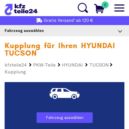
0
1
Gratis
Versand
ab 120 €
Fahrzeug auswählen
Kupplung für Ihren
HYUNDAI
TUCSON
kfzteile24
PKW-Teile
HYUNDAI
TUCSON
Kupplung
Fahrzeug auswählen