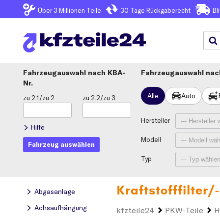
Über 3
Millionen Teile
30 Tage
Rückgaberecht
Bl
Fahrzeugauswahl
KBA-
Fahrzeugauswahl nach
Nr.
Alle
Auto
zu 2.1/zu 2
zu 2.2/zu 3
Hersteller
Hilfe
Modell
Fahrzeug auswählen
Typ
Kraftstofffilter
Abgasanlage
Achsaufhängung
kfzteile24
PKW-Teile
H