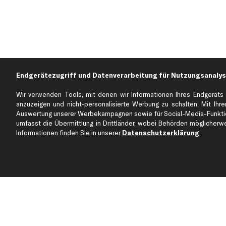
Endgerätezugriff und Datenverarbeitung für Nutzungsanalys
Wir verwenden Tools, mit denen wir Informationen Ihres Endgeräts 
anzuzeigen und nicht-personalisierte Werbung zu schalten. Mit Ihrer
Auswertung unserer Werbekampagnen sowie für Social-Media-Funktion
Über kfzteile24
Kundenservice
umfasst die Übermittlung in Drittländer, wobei Behörden möglicherwei
Über uns
Zahlung
Informationen finden Sie in unserer
Datenschutzerklärung
.
business
plus
Versandinfo
Corporate Webseite
Retoure & Gewährleistu
Partnerprogramm
Austauschartikel
Werkstätten/Filialen
Häufige Fragen
Karriere
Automagazin
Bewertungen
Unsere Marken
Unsere App
Beliebte Autos