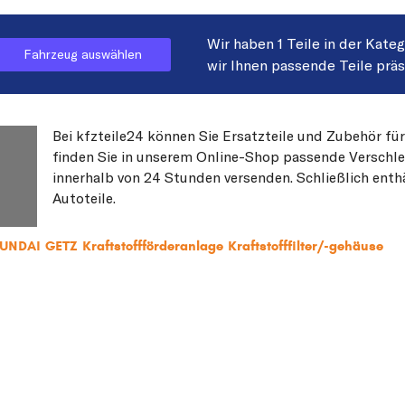
Wir haben 1 Teile in der Kate
Fahrzeug auswählen
wir Ihnen passende Teile prä
Bei kfzteile24 können Sie Ersatzteile und Zubehör fü
finden Sie in unserem Online-Shop passende Verschleiß
innerhalb von 24 Stunden versenden. Schließlich enth
Autoteile.
UNDAI GETZ Kraftstoffförderanlage Kraftstofffilter/-gehäuse