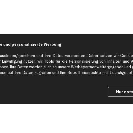
e und personalisierte Werbung
auslesen/speichern und Ihre Daten verarbeiten. Dabei setzen wir Cookie
 Einwilligung nutzen wir Tools für die Personalisierung von Inhalten und 
en. Ihre Daten werden auch an unsere Werbepartner weitergegeben und ge
Hilfe & Support
Top Produkt
se auf Ihre Daten zugreifen und Ihre Betroffenenrechte nicht durchgesetzt
Kontakt
Auspuff
Datenschutz
Bremsbeläge
Nur not
ng
AGB
Bremssattel
Impressum
Bremsscheiben
Whistleblowersystem
Lichtmaschine
Dateneinstellungen
Luftfilter
Widerrufsbelehrung
Ölfilter
Querlenker