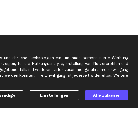
s und ähnliche Technologien ein, um Ihnen personalisierte Werbung
Anzeigen, für die Nutzungsanalyse, Erstellung von Nutzerprofilen und
gebenenfalls mit weiteren Daten zusammengeführt. Ihre Einwilligung
e
Top Automarken
 werden könnten. Ihre Einwilligung ist jederzeit widerrufbar. Weitere
Audi Ersatzteile
BMW Ersatzteile
wendige
Einstellungen
Alle zulassen
Ford Ersatzteile
Mercedes-Benz Ersatzteile
Opel Ersatzteile
Peugeot Ersatzteile
Renault Ersatzteile
Seat Ersatzteile