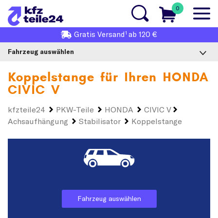
0
1
Gratis
Versand
ab 120 €
Fahrzeug auswählen
Koppelstange für Ihren
HONDA
CIVIC V
kfzteile24
PKW-Teile
HONDA
CIVIC V
Achsaufhängung
Stabilisator
Koppelstange
Fahrzeug auswählen