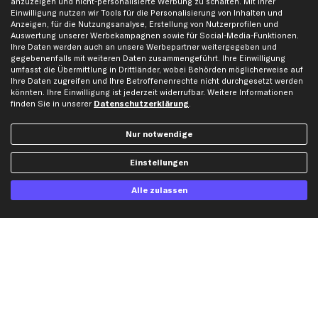
anzuzeigen und nicht-personalisierte Werbung zu schalten. Mit Ihrer
Einwilligung nutzen wir Tools für die Personalisierung von Inhalten und
Karriere
Automagazin
Anzeigen, für die Nutzungsanalyse, Erstellung von Nutzerprofilen und
Bewertungen
Unsere Marken
Auswertung unserer Werbekampagnen sowie für Social-Media-Funktionen.
Ihre Daten werden auch an unsere Werbepartner weitergegeben und
Unsere App
Beliebte Autos
gegebenenfalls mit weiteren Daten zusammengeführt. Ihre Einwilligung
umfasst die Übermittlung in Drittländer, wobei Behörden möglicherweise auf
Gutscheine
Ihre Daten zugreifen und Ihre Betroffenenrechte nicht durchgesetzt werden
könnten. Ihre Einwilligung ist jederzeit widerrufbar. Weitere Informationen
finden Sie in unserer
Datenschutzerklärung
.
Hilfe & Support
Top Produkte
Kontakt
Auspuff
Nur notwendige
Datenschutz
Bremsbeläge
Einstellungen
AGB
Bremssattel
Impressum
Bremsscheiben
Alle zulassen
Whistleblowersystem
Lichtmaschine
Dateneinstellungen
Luftfilter
Widerrufsbelehrung
Ölfilter
Querlenker
Stoßdämpfer
Scheibenwischer