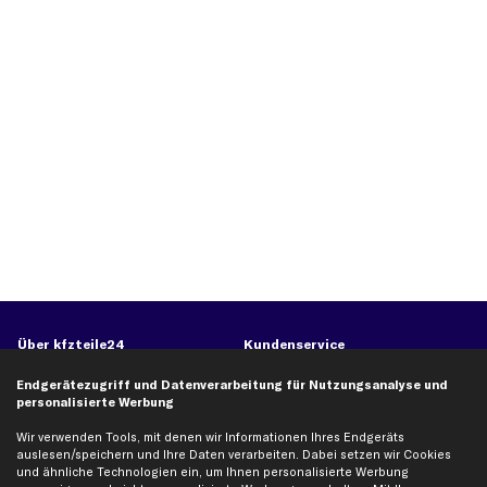
Über kfzteile24
Kundenservice
Über uns
Zahlung
Endgerätezugriff und Datenverarbeitung für Nutzungsanalyse und
personalisierte Werbung
business
plus
Versandinfo
Corporate Webseite
Retoure & Gewährleistung
Wir verwenden Tools, mit denen wir Informationen Ihres Endgeräts
auslesen/speichern und Ihre Daten verarbeiten. Dabei setzen wir Cookies
Partnerprogramm
Austauschartikel
und ähnliche Technologien ein, um Ihnen personalisierte Werbung
Werkstätten/Filialen
Häufige Fragen