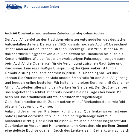
Fahrzeug auswählen
Audi A4 Querlenker und weiteres Zubehör günstig online kaufen
Der Audi A4 gehört zu den traditionsreichsten Automodellen des deutschen
Automobilherstellers. Bereits seit 1927, damals noch als Audi 80 bezeichnet,
ist der Audi A4 auf deutschen Straßen unterwegs. Seit 2015 ist der A4 B9
das sportliche Flaggschiff von Audi und sowohl als Limousine als auch als
Kombi erhältlich. Wie bei fast allen zweispurigen Fahrzeugen sorgen auch
beim Audi A4 die Querlenker für die Verbindung zwischen Radträger und
Karosserie. Eine regelmäßige Überprüfung der
Querlenker
ist für die
Gewährleistung der Fahrsicherheit in jedem Fall unabdingbar. Bei uns
können Sie Querlenker und viele andere Ersatzteile für den Audi A4 günstig
und bequem online bestellen. Wir halten ein breites Sortiment mit über einer
Million Autoteilen aller gängigen Marken für Sie bereit. Der Großteil der bei
uns angebotenen Artikel ist bereits innerhalb eines Tages bei Ihnen. Bei
allen bei uns erhältlichen Autoteilen führen wir regelmäßige
Qualitätskontrollen durch. Zudem setzen wir auf Markenhersteller wie febi
bilstein, f.becker und Monroe.
Aufgrund der immensen Krafteinwirkung, die auf Querlenker wirken, ist eine
hohe Qualität der verbauten Teile und eine regelmäßige Kontrolle
besonders wichtig. Der Grund für einen Austausch einer der insgesamt vier
Querlenker an Vorder- und Hinterachse kann Korrosion, ein
poröser Gummi
,
eine gelöste Buchse oder ein Bruch des Lenkers sein. Bemerkbar macht sich