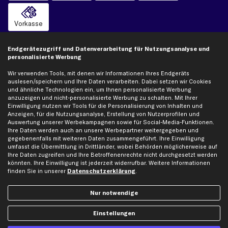
Vorkasse
Versand
Endgerätezugriff und Datenverarbeitung für Nutzungsanalyse und
personalisierte Werbung
Wir verwenden Tools, mit denen wir Informationen Ihres Endgeräts
auslesen/speichern und Ihre Daten verarbeiten. Dabei setzen wir Cookies
und ähnliche Technologien ein, um Ihnen personalisierte Werbung
anzuzeigen und nicht-personalisierte Werbung zu schalten. Mit Ihrer
Einwilligung nutzen wir Tools für die Personalisierung von Inhalten und
Artikel, Teile, Original und Bestell-Nr. dienen nur zu Vergleichszwecken und sind
Anzeigen, für die Nutzungsanalyse, Erstellung von Nutzerprofilen und
keine Herkunftsbezeichnungen. Die Nennung von Namen, Warenzeichen oder
Auswertung unserer Werbekampagnen sowie für Social-Media-Funktionen.
Markennamen erfolgt nur zu Zwecken der Zuordnung unserer Artikel. Die Angaben
Ihre Daten werden auch an unsere Werbepartner weitergegeben und
von diesen in Rechnungen an Fahrzeugbesitzer sind nicht statthaft. Die Ware bleibt
gegebenenfalls mit weiteren Daten zusammengeführt. Ihre Einwilligung
bis zur Bezahlung unser Eigentum.
umfasst die Übermittlung in Drittländer, wobei Behörden möglicherweise auf
Ihre Daten zugreifen und Ihre Betroffenenrechte nicht durchgesetzt werden
Die hier dargestellten Daten, insbesondere die gesamte Datenbank, dürfen nicht
könnten. Ihre Einwilligung ist jederzeit widerrufbar. Weitere Informationen
vervielfältigt werden. Die Vervielfältigung und Verbreitung der Daten und der
finden Sie in unserer
Datenschutzerklärung
.
Datenbank ohne vorherige Einwilligung von TecAlliance und/oder die Einbeziehung
Dritter in solche Aktivitäten ist streng verboten. Jegliche unautorisierte Nutzung von
Inhalten stellt eine Verletzung des Urheberrechts dar und kann rechtliche Schritte
Nur notwendige
nach sich ziehen.
Einstellungen
Vertrag widerrufen