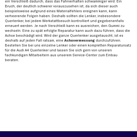
ein Verschleiß dadurch, dass das Fahrverhalten schwammiger wird. Ein
Bruch, der deutlich schwerer vorauszusehen ist, da sich dieser auch
beispielsweise aufgrund eines Materialfehlers ereignen kann, kann
verheerende Folgen haben. Deshalb sollten die Lenker, insbesondere
Querlenker, bei jedem Werkstattbesuch kontrolliert und gegebenenfalls
erneuert werden. Je nach Verschleiß kann es ausreichen, den Gummi zu
wechseln. Eine zu spät erfolgte Reparatur kann auch dazu führen, dass die
Achse beschädigt wird. Wird der ganze Querlenker ausgetauscht, ist es
deshalb auf jeden Fall ratsam, eine
Achsvermessung
durchzuführen.
Bestellen Sie bei uns einzelne Lenker oder einen kompletten Reparatursatz
für die Audi A4 Querlenker und lassen Sie sich gern von unseren
fachkundigen Mitarbeitern aus unserem Service-Center zum Einbau
beraten.