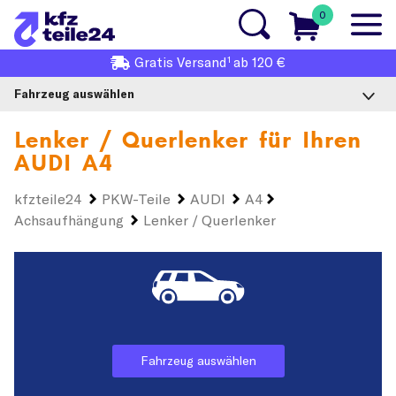
0
1
Gratis
Versand
ab 120 €
Fahrzeug auswählen
Lenker / Querlenker für Ihren
AUDI A4
kfzteile24
PKW-Teile
AUDI
A4
Achsaufhängung
Lenker / Querlenker
Fahrzeug auswählen