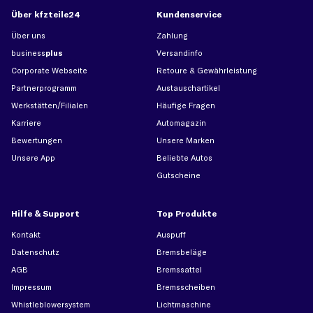
Über kfzteile24
Kundenservice
Über uns
Zahlung
business
plus
Versandinfo
Corporate Webseite
Retoure & Gewährleistung
Partnerprogramm
Austauschartikel
Werkstätten/Filialen
Häufige Fragen
Karriere
Automagazin
Bewertungen
Unsere Marken
Unsere App
Beliebte Autos
Gutscheine
Hilfe & Support
Top Produkte
Kontakt
Auspuff
Datenschutz
Bremsbeläge
AGB
Bremssattel
Impressum
Bremsscheiben
Whistleblowersystem
Lichtmaschine