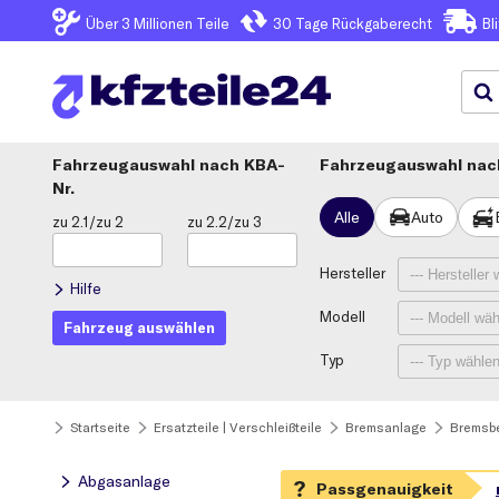
Über 3
Millionen Teile
30 Tage
Rückgaberecht
Bl
Fahrzeugauswahl
KBA-
Fahrzeugauswahl nach
Nr.
Alle
Auto
zu 2.1/zu 2
zu 2.2/zu 3
Hersteller
Hilfe
Modell
Fahrzeug auswählen
Typ
Startseite
Ersatzteile | Verschleißteile
Bremsanlage
Bremsb
Abgasanlage