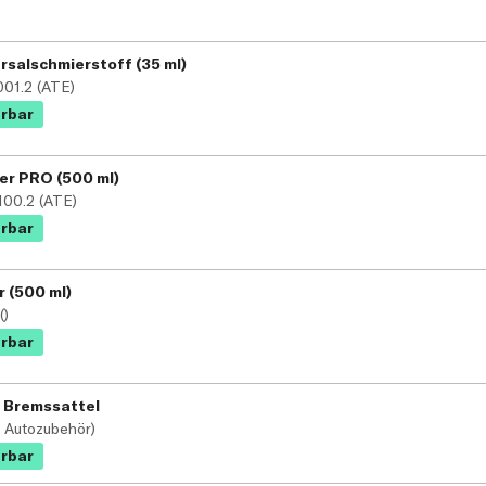
rsalschmierstoff (35 ml)
001.2 (ATE)
erbar
er PRO (500 ml)
100.2 (ATE)
erbar
 (500 ml)
()
erbar
 Bremssattel
P Autozubehör)
erbar