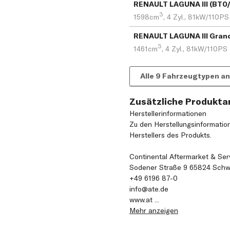
3
1598cm
,
4 Zyl.,
81kW/110PS
3
1461cm
,
4 Zyl.,
81kW/110PS
Alle 9 Fahrzeugtypen a
Zusätzliche Produkt
Herstellerinformationen
Zu den Herstellungsinformatio
Herstellers des Produkts.
Continental Aftermarket & Se
Sodener Straße 9 65824 Sch
+49 6196 87-0
info@ate.de
www.at
...
Mehr anzeigen