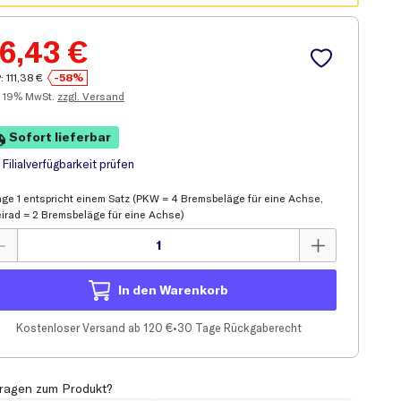
6,43
€
:
111,38
€
-58%
19% MwSt.
zzgl. Versand
Sofort lieferbar
Filial
verfügbarkeit prüfen
ge 1 entspricht einem Satz (PKW = 4 Bremsbeläge für eine Achse,
irad = 2 Bremsbeläge für eine Achse)
In den Warenkorb
Kostenloser Versand ab 120 €
•
30 Tage Rückgaberecht
ragen zum Produkt?