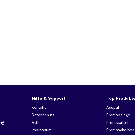
Hilfe & Support
Top Produkt
Kontakt
Auspuff
Datenschutz
Bremsbeläge
ng
AGB
Bremssattel
Impressum
Bremsscheiben