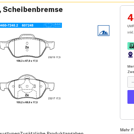
, Scheibenbremse
4
UVP
inkl.
Men
Zwe
Mehr F
Zusätzliche Produktangaben