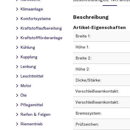
Klimaanlage
Beschreibung
Komfortsysteme
Artikel-Eigenschaften
Kraftstoff­aufbereitung
Breite 1
Kraftstoff­förderanlage
Höhe 1
Kühlung
Kupplung
Breite 2
Lenkung
Höhe 2
Leuchtmittel
Dicke/Stärke
Motor
Verschleißwarnkontakt
Öle
Verschleißwarnkontakt
Pflegemittel
Bremssystem
Reifen & Felgen
Riementrieb
Prüfzeichen