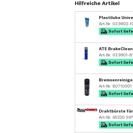
Hilfreiche Artikel
Plastilube Unive
Art-Nr: 03.9902-1
Sofort lief
ATE BrakeClean
Art-Nr: 03.9901-8
Sofort lief
Bremsenreiniger
Art-Nr: 80710001 
Sofort lief
Drahtbürste für
Art-Nr: 45320 (H
Sofort lief