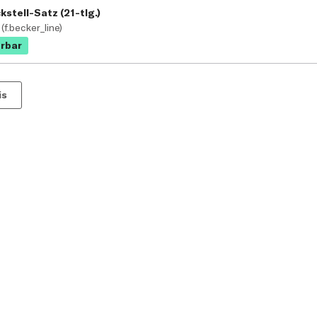
stell-Satz (21-tlg.)
f.becker_line)
erbar
is