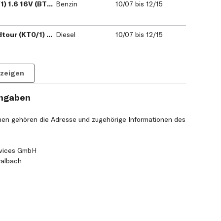
RENAULT LAGUNA III (BT0/1) 1.6 16V (BT04, BT0D, BT0U), Schrägheck
Benzin
10/07 bis 12/15
RENAULT LAGUNA III Grandtour (KT0/1) 1.5 dCi (KT0A, KT0R, KT02), Kombi
Diesel
10/07 bis 12/15
nzeigen
angaben
nen gehören die Adresse und zugehörige Informationen des
rvices GmbH
walbach