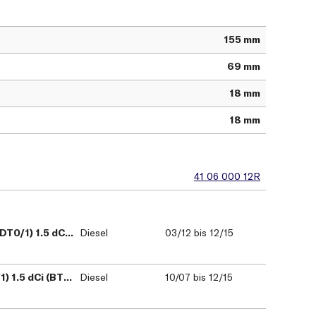
155 mm
69 mm
18 mm
18 mm
41 06 000 12R
RENAULT LAGUNA Coupe (DT0/1) 1.5 dCi, Coupe
Diesel
03/12 bis 12/15
RENAULT LAGUNA III (BT0/1) 1.5 dCi (BT00, BT0A, BT0T, BT1J), Schrägheck
Diesel
10/07 bis 12/15