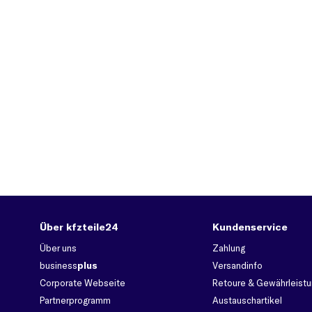
Über kfzteile24
Kundenservice
Über uns
Zahlung
business
plus
Versandinfo
Corporate Webseite
Retoure & Gewährleistu
Partnerprogramm
Austauschartikel