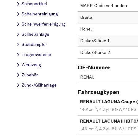
Saisonartikel
MAPP-Code vorhanden
Scheibenreinigung
Breite
Scheinwerferreinigung
Höhe
Schließanlage
Dicke/Stärke 1
Stoßdämpfer
Dicke/Stärke 2
Trägersysteme
Werkzeug
OE-Nummer
Zubehör
RENAU
Zünd-/Glühanlage
Fahrzeugtypen
3
1461cm
,
4 Zyl.,
81kW/110PS
3
1461cm
,
4 Zyl.,
81kW/110PS