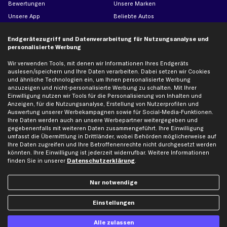
Bewertungen
Unsere Marken
Unsere App
Beliebte Autos
Gutscheine
Endgerätezugriff und Datenverarbeitung für Nutzungsanalyse und
personalisierte Werbung
Hilfe & Support
Top Produkte
Wir verwenden Tools, mit denen wir Informationen Ihres Endgeräts
auslesen/speichern und Ihre Daten verarbeiten. Dabei setzen wir Cookies
Kontakt
Auspuff
und ähnliche Technologien ein, um Ihnen personalisierte Werbung
Datenschutz
Bremsbeläge
anzuzeigen und nicht-personalisierte Werbung zu schalten. Mit Ihrer
Einwilligung nutzen wir Tools für die Personalisierung von Inhalten und
AGB
Bremssattel
Anzeigen, für die Nutzungsanalyse, Erstellung von Nutzerprofilen und
Impressum
Bremsscheiben
Auswertung unserer Werbekampagnen sowie für Social-Media-Funktionen.
Ihre Daten werden auch an unsere Werbepartner weitergegeben und
Whistleblowersystem
Lichtmaschine
gegebenenfalls mit weiteren Daten zusammengeführt. Ihre Einwilligung
Dateneinstellungen
Luftfilter
umfasst die Übermittlung in Drittländer, wobei Behörden möglicherweise auf
Ihre Daten zugreifen und Ihre Betroffenenrechte nicht durchgesetzt werden
Widerrufsbelehrung
Ölfilter
könnten. Ihre Einwilligung ist jederzeit widerrufbar. Weitere Informationen
Querlenker
finden Sie in unserer
Datenschutzerklärung
.
Stoßdämpfer
Nur notwendige
Scheibenwischer
Einstellungen
Top Automarken
Alle zulassen