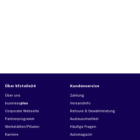
Über kfzteile24
Kundenservice
Über uns
Zahlung
business
plus
Versandinfo
Corporate Webseite
Retoure & Gewährleistung
Partnerprogramm
Austauschartikel
Werkstätten/Filialen
Häufige Fragen
Karriere
Automagazin