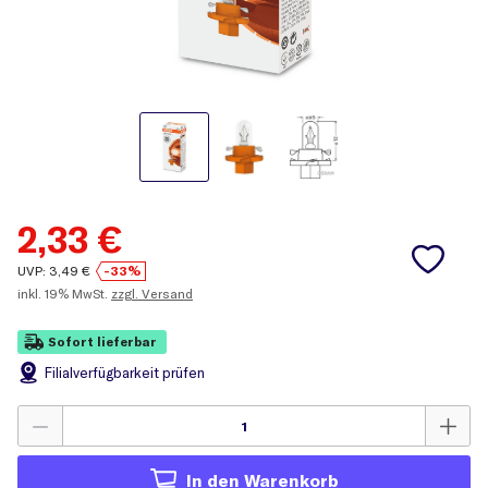
2,33
€
UVP:
3,49
€
-33%
inkl.
19% MwSt.
zzgl. Versand
Sofort lieferbar
Filial
verfügbarkeit prüfen
In den Warenkorb