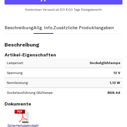
Kostenloser Versand ab 120 €
•
30 Tage Rückgaberecht
Beschreibung
Allg. Info.
Zusätzliche Produktangaben
Beschreibung
Artikel-Eigenschaften
Lampenart
Sockelglühlampe
Spannung
12 V
Nennleistung
1,12 W
Sockelausführung Glühlampe
BX8.4d
Dokumente
Sicherheitsdatenblatt