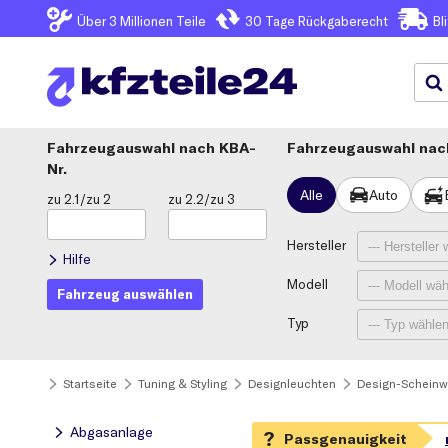
Über 3
Millionen Teile
30 Tage
Rückgaberecht
Bl
Fahrzeugauswahl
KBA-
Fahrzeugauswahl nach
Nr.
Alle
Auto
zu 2.1/zu 2
zu 2.2/zu 3
Hersteller
Hilfe
Modell
Fahrzeug auswählen
Typ
Startseite
Tuning & Styling
Designleuchten
Design-Scheinw
Abgasanlage