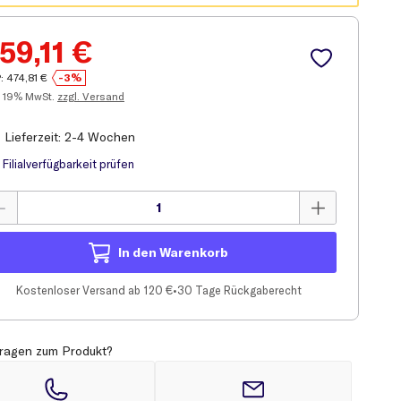
59,11
€
:
474,81
€
-3%
19% MwSt.
zzgl. Versand
Lieferzeit: 2-4 Wochen
Filial
verfügbarkeit prüfen
In den Warenkorb
Kostenloser Versand ab 120 €
•
30 Tage Rückgaberecht
ragen zum Produkt?