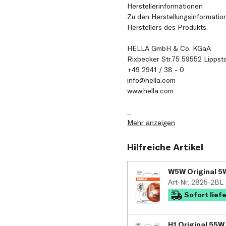
Herstellerinformationen
Zu den Herstellungsinformatio
Herstellers des Produkts.
HELLA GmbH & Co. KGaA
Rixbecker Str.75 59552 Lippst
+49 2941 / 38 - 0
info@hella.com
www.hella.com
...
Mehr anzeigen
Hilfreiche Artikel
W5W Original 5W
Art-Nr: 2825-2B
Sofort lief
H1 Original 55W 