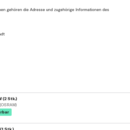
nen gehören die Adresse und zugehörige Informationen des
adt
 (2 Stk.)
L (OSRAM)
erbar
(1 Stk.)