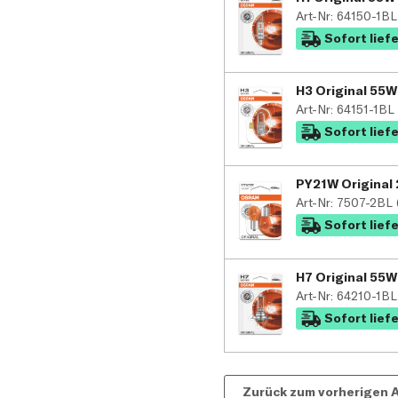
Art-Nr: 64150-1B
Sofort lief
H3 Original 55W 
Art-Nr: 64151-1B
Sofort lief
PY21W Original 2
Art-Nr: 7507-2BL
Sofort lief
H7 Original 55W 
Art-Nr: 64210-1B
Sofort lief
Zurück zum vorherigen A