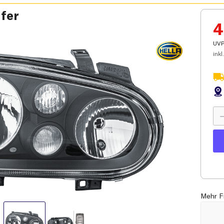
fer
4
UVP
inkl.
Mehr F