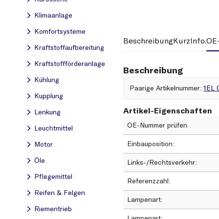
Klimaanlage
Komfortsysteme
Beschreibung
KurzInfo.
OE-
Kraftstoff­aufbereitung
Kraftstoff­förderanlage
Beschreibung
Kühlung
paarige Artikelnummer
1EL 
Kupplung
Artikel-Eigenschaften
Lenkung
OE-Nummer prüfen
Leuchtmittel
Einbauposition
Motor
Öle
Links-/Rechtsverkehr
Pflegemittel
Referenzzahl
Reifen & Felgen
Lampenart
Riementrieb
Lampenart