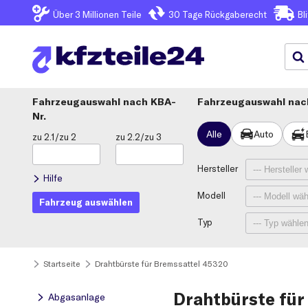
Über 3
Millionen Teile
30 Tage
Rückgaberecht
Bl
Fahrzeugauswahl
KBA-
Fahrzeugauswahl nach
Nr.
Alle
Auto
zu 2.1/zu 2
zu 2.2/zu 3
Hersteller
Hilfe
Modell
Fahrzeug auswählen
Typ
Startseite
Drahtbürste für Bremssattel 45320
Drahtbürste für
Abgasanlage