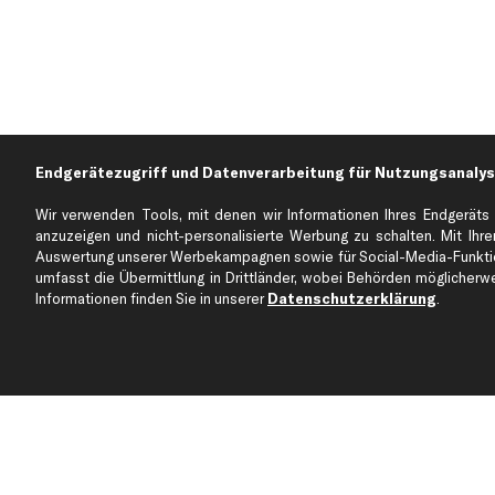
Endgerätezugriff und Datenverarbeitung für Nutzungsanalys
Wir verwenden Tools, mit denen wir Informationen Ihres Endgeräts 
anzuzeigen und nicht-personalisierte Werbung zu schalten. Mit Ihrer
Auswertung unserer Werbekampagnen sowie für Social-Media-Funktion
Über kfzteile24
Kundenservice
umfasst die Übermittlung in Drittländer, wobei Behörden möglicherwei
Über uns
Zahlung
Informationen finden Sie in unserer
Datenschutzerklärung
.
business
plus
Versandinfo
Corporate Webseite
Retoure & Gewährleistu
Partnerprogramm
Austauschartikel
Werkstätten/Filialen
Häufige Fragen
Karriere
Automagazin
Bewertungen
Unsere Marken
Unsere App
Beliebte Autos