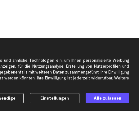
s und ähnliche Technologien ein, um Ihnen personalisierte Werbung
Anzeigen, für die Nutzungsanalyse, Erstellung von Nutzerprofilen und
gebenenfalls mit weiteren Daten zusammengeführt. Ihre Einwilligung
e
Top Automarken
 werden könnten. Ihre Einwilligung ist jederzeit widerrufbar. Weitere
Audi Ersatzteile
BMW Ersatzteile
wendige
Einstellungen
Alle zulassen
Ford Ersatzteile
Mercedes-Benz Ersatzteile
Opel Ersatzteile
Peugeot Ersatzteile
Renault Ersatzteile
Seat Ersatzteile