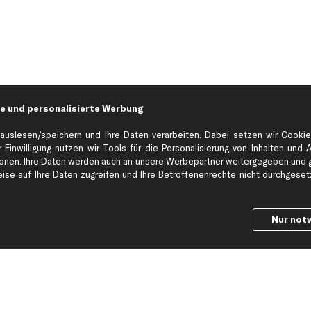
e und personalisierte Werbung
auslesen/speichern und Ihre Daten verarbeiten. Dabei setzen wir Cookie
 Einwilligung nutzen wir Tools für die Personalisierung von Inhalten und 
en. Ihre Daten werden auch an unsere Werbepartner weitergegeben und ge
Hilfe & Support
Top Produkt
se auf Ihre Daten zugreifen und Ihre Betroffenenrechte nicht durchgesetzt
Kontakt
Auspuff
Datenschutz
Bremsbeläge
Nur not
ng
AGB
Bremssattel
Impressum
Bremsscheiben
Whistleblowersystem
Lichtmaschine
Dateneinstellungen
Luftfilter
Widerrufsbelehrung
Ölfilter
Querlenker